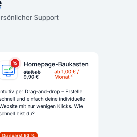
e
ersönlicher Support
Homepage-Baukasten
ab 1,00 € /
statt ab
2
9,90 €
Monat
Intuitiv per Drag-and-drop – Erstelle
schnell und einfach deine individuelle
Website mit nur wenigen Klicks. Wie
schnell bist du?
Du sparst 93 %