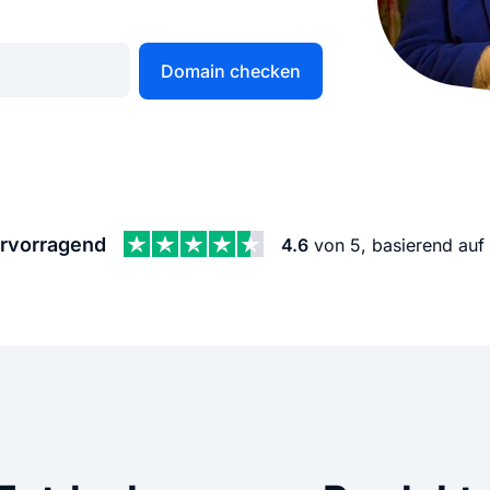
KI Domain Generator
Website er
Erstelle schnell gute Domains
Unser Websit
Domain checken
.de Domain
.com Domain
.at Domain
.mobile Domai
rvorragend
4.6
von 5, basierend auf
.net Domain
.org Domain