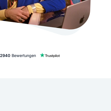
stellen lassen
Social Media Marketing
Sehr beliebt
e-Service erstellt Ihre Website
Mehr Kunden über Instagram & Co
Online Complete
Dein Unternehmen überall zu find
n
2940
Bewertungen