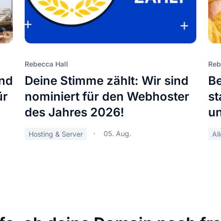
Rebecca Hall
Reb
und
Deine Stimme zählt: Wir sind
Be
ür
nominiert für den Webhoster
st
des Jahres 2026!
u
05. Aug.
Hosting & Server
Al