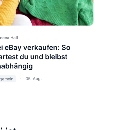
ecca Hall
i eBay verkaufen: So
artest du und bleibst
nabhängig
05. Aug.
lgemein