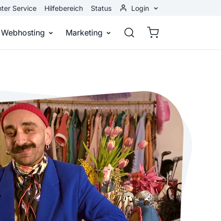
ter Service
Hilfebereich
Status
Login
Kundenbereich
Webhosting
Marketing
Webmail
stellen
Webhosting
Bei Google gefunden werden
n
ail-Adresse
bst eine professionelle Website
Domains, E-Mails und Datenbanken
Bessere Platzierung in Suchmasch
 Baukasten
Rankingcoach
Google Anzeigen
und überall
epage ohne Programmierkenntnisse
Schnell und einfach an die Spitze bei Google
Sofort sichtbar bei Google
p erstellen
Premium Services
Banner-Werbung
 Unternehmen noch heute online
Individuelle technische Unterstützung
Deine Anzeigen auf anderen Webs