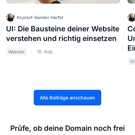
Krystof-Sandor Harfst
UI: Die Bausteine deiner Website
Co
verstehen und richtig einsetzen
Un
Ei
10. Aug.
Website
On
Alle Beiträge anschauen
Prüfe, ob deine Domain noch frei