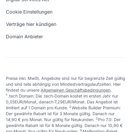
Schön, dass ich dir helfen konnte.
Tut mir leid, du erreichst uns unter:
Eigene Domain
Domain Umzug
+49 (0) 451 / 70 99 70
oder
Schön, dass ich dir helfen konnte.
Tut mir leid, du erreichst uns unter:
Cookie Einstellungen
support@checkdomain.de
+49 (0) 451 / 70 99 70
oder
Freie Domains
Wie ist meine IP?
support@checkdomain.de
Verträge hier kündigen
URL prüfen
Email Adresse erstellen
Domain Anbieter
Preise inkl. MwSt. Angebote sind nur für begrenzte Zeit gültig
und sind teils abhängig von Mindestvertragslaufzeiten. Hier
Schön, dass ich dir helfen konnte.
Tut mir leid, du erreichst uns unter:
findest du unsere
Allgemeinen Geschäftsbedingungen
.
Schön, dass ich dir helfen konnte.
Tut mir leid, du erreichst uns unter:
+49 (0) 451 / 70 99 70
oder
1
.tech Domain: Die .tech-Domain kostet im ersten Jahr nur
Schön, dass ich dir helfen konnte.
Tut mir leid, du erreichst uns unter:
+49 (0) 451 / 70 99 70
oder
support@checkdomain.de
0,05EUR/Monat, danach 7,29EUR/Monat. Das Angebot ist
+49 (0) 451 / 70 99 70
oder
support@checkdomain.de
2
↩ 1
limitiert auf 1 Domain pro Kunde.
support@checkdomain.de
Website Builder Premium:
Der gewährte Rabatt ist für 3 Monate gültig. Danach nur
3
↩ 1
14,90 € pro Monat. Nur gültig für Neukunden.
Pro 7.0: Der
gewährte Rabatt ist für 6 Monate gültig. Danach nur 10,90 €
4
↩ 1
pro Monat. Nur gültig für Neukunden.
Mailhosting-Paket