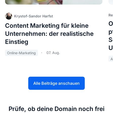
Re
Krystof-Sandor Harfst
O
Content Marketing für kleine
p
Unternehmen: der realistische
S
Einstieg
U
07. Aug.
Online-Marketing
A
Alle Beiträge anschauen
Prüfe, ob deine Domain noch frei