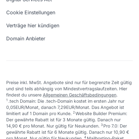
Schön, dass ich dir helfen konnte.
Tut mir leid, du erreichst uns unter:
Eigene Domain
Domain Umzug
+49 (0) 451 / 70 99 70
oder
Schön, dass ich dir helfen konnte.
Tut mir leid, du erreichst uns unter:
Cookie Einstellungen
support@checkdomain.de
+49 (0) 451 / 70 99 70
oder
Freie Domains
Wie ist meine IP?
support@checkdomain.de
Verträge hier kündigen
URL prüfen
Email Adresse erstellen
Domain Anbieter
Preise inkl. MwSt. Angebote sind nur für begrenzte Zeit gültig
und sind teils abhängig von Mindestvertragslaufzeiten. Hier
Schön, dass ich dir helfen konnte.
Tut mir leid, du erreichst uns unter:
findest du unsere
Allgemeinen Geschäftsbedingungen
.
Schön, dass ich dir helfen konnte.
Tut mir leid, du erreichst uns unter:
+49 (0) 451 / 70 99 70
oder
1
.tech Domain: Die .tech-Domain kostet im ersten Jahr nur
Schön, dass ich dir helfen konnte.
Tut mir leid, du erreichst uns unter:
+49 (0) 451 / 70 99 70
oder
support@checkdomain.de
0,05EUR/Monat, danach 7,29EUR/Monat. Das Angebot ist
+49 (0) 451 / 70 99 70
oder
support@checkdomain.de
2
↩ 1
limitiert auf 1 Domain pro Kunde.
support@checkdomain.de
Website Builder Premium:
Der gewährte Rabatt ist für 3 Monate gültig. Danach nur
3
↩ 1
14,90 € pro Monat. Nur gültig für Neukunden.
Pro 7.0: Der
gewährte Rabatt ist für 6 Monate gültig. Danach nur 10,90 €
4
↩ 1
pro Monat. Nur gültig für Neukunden.
Mailhosting-Paket