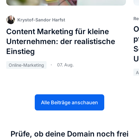
Re
Krystof-Sandor Harfst
O
Content Marketing für kleine
p
Unternehmen: der realistische
S
Einstieg
U
07. Aug.
Online-Marketing
A
Alle Beiträge anschauen
Prüfe, ob deine Domain noch frei