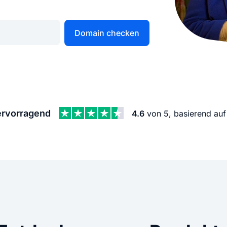
KI Domain Generator
Website er
Erstelle schnell gute Domains
Unser Websit
Domain checken
.de Domain
.com Domain
.at Domain
.mobile Domai
rvorragend
4.6
von 5, basierend au
.net Domain
.org Domain