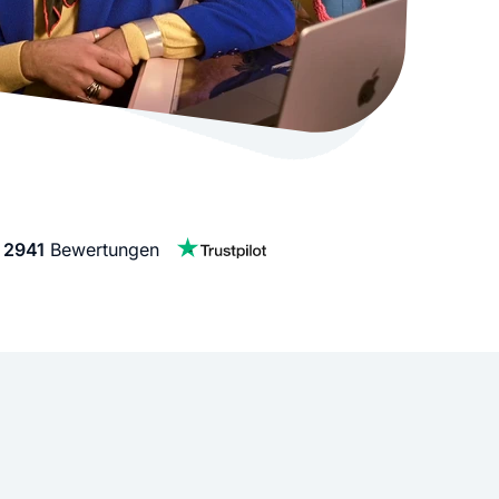
stellen lassen
Social Media Marketing
Sehr beliebt
e-Service erstellt Ihre Website
Mehr Kunden über Instagram & Co
Online Complete
Dein Unternehmen überall zu find
n
f
2941
Bewertungen