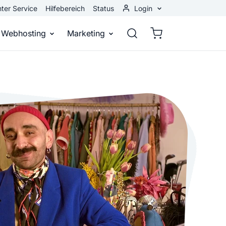
ter Service
Hilfebereich
Status
Login
Kundenbereich
Webhosting
Marketing
Webmail
stellen
Webhosting
Bei Google gefunden werden
n
ail-Adresse
bst eine professionelle Website
Domains, E-Mails und Datenbanken
Bessere Platzierung in Suchmasch
 Baukasten
Rankingcoach
Google Anzeigen
und überall
epage ohne Programmierkenntnisse
Schnell und einfach an die Spitze bei Google
Sofort sichtbar bei Google
p erstellen
Premium Services
Banner-Werbung
 Unternehmen noch heute online
Individuelle technische Unterstützung
Deine Anzeigen auf anderen Webs