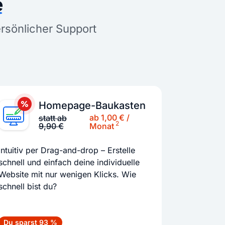
e
ersönlicher Support
Homepage-Baukasten
ab 1,00 € /
statt ab
2
9,90 €
Monat
Intuitiv per Drag-and-drop – Erstelle
schnell und einfach deine individuelle
Website mit nur wenigen Klicks. Wie
schnell bist du?
Du sparst 93 %