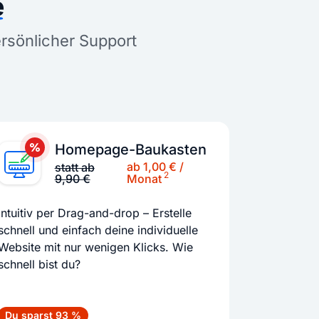
e
ersönlicher Support
Homepage-Baukasten
ab 1,00 € /
statt ab
2
9,90 €
Monat
Intuitiv per Drag-and-drop – Erstelle
schnell und einfach deine individuelle
Website mit nur wenigen Klicks. Wie
schnell bist du?
Du sparst 93 %