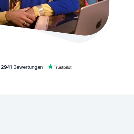
stellen lassen
Social Media Marketing
Sehr beliebt
e-Service erstellt Ihre Website
Mehr Kunden über Instagram & Co
Online Complete
Dein Unternehmen überall zu find
n
f
2941
Bewertungen