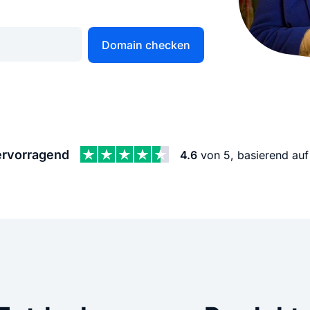
KI Domain Generator
Website er
Erstelle schnell gute Domains
Unser Websit
Domain checken
.de Domain
.com Domain
.at Domain
.mobile Domai
rvorragend
4.6
von 5, basierend au
.net Domain
.org Domain