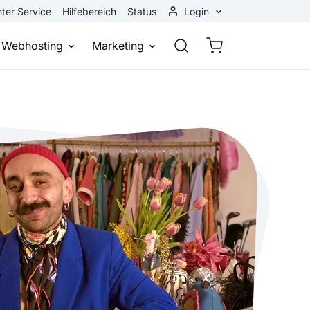
ter Service
Hilfebereich
Status
Login
Kundenbereich
Webhosting
Marketing
Webmail
stellen
Webhosting
Bei Google gefunden werden
n
ail-Adresse
bst eine professionelle Website
Domains, E-Mails und Datenbanken
Bessere Platzierung in Suchmasch
 Baukasten
Rankingcoach
Google Anzeigen
und überall
epage ohne Programmierkenntnisse
Schnell und einfach an die Spitze bei Google
Sofort sichtbar bei Google
p erstellen
Premium Services
Banner-Werbung
 Unternehmen noch heute online
Individuelle technische Unterstützung
Deine Anzeigen auf anderen Webs