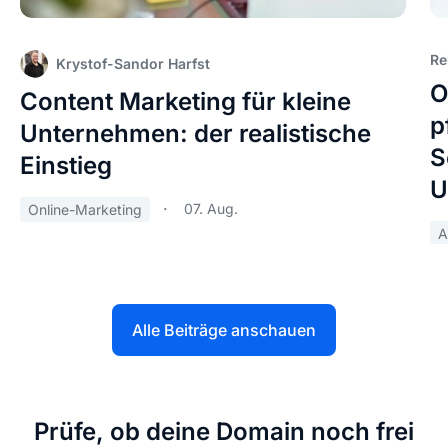
Re
Krystof-Sandor Harfst
O
Content Marketing für kleine
p
Unternehmen: der realistische
S
Einstieg
U
07. Aug.
Online-Marketing
A
Alle Beiträge anschauen
Prüfe, ob deine Domain noch frei