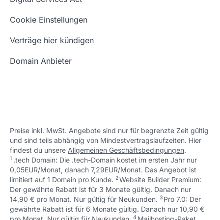
Schön, dass ich dir helfen konnte.
Tut mir leid, du erreichst uns unter:
Eigene Domain
Domain Umzug
+49 (0) 451 / 70 99 70
oder
Schön, dass ich dir helfen konnte.
Tut mir leid, du erreichst uns unter:
Cookie Einstellungen
support@checkdomain.de
+49 (0) 451 / 70 99 70
oder
Freie Domains
Wie ist meine IP?
support@checkdomain.de
Verträge hier kündigen
URL prüfen
Email Adresse erstellen
Domain Anbieter
Preise inkl. MwSt. Angebote sind nur für begrenzte Zeit gültig
und sind teils abhängig von Mindestvertragslaufzeiten. Hier
Schön, dass ich dir helfen konnte.
Tut mir leid, du erreichst uns unter:
findest du unsere
Allgemeinen Geschäftsbedingungen
.
Schön, dass ich dir helfen konnte.
Tut mir leid, du erreichst uns unter:
+49 (0) 451 / 70 99 70
oder
1
.tech Domain: Die .tech-Domain kostet im ersten Jahr nur
Schön, dass ich dir helfen konnte.
Tut mir leid, du erreichst uns unter:
+49 (0) 451 / 70 99 70
oder
support@checkdomain.de
0,05EUR/Monat, danach 7,29EUR/Monat. Das Angebot ist
+49 (0) 451 / 70 99 70
oder
support@checkdomain.de
2
↩ 1
limitiert auf 1 Domain pro Kunde.
support@checkdomain.de
Website Builder Premium:
Der gewährte Rabatt ist für 3 Monate gültig. Danach nur
3
↩ 1
14,90 € pro Monat. Nur gültig für Neukunden.
Pro 7.0: Der
gewährte Rabatt ist für 6 Monate gültig. Danach nur 10,90 €
4
↩ 1
pro Monat. Nur gültig für Neukunden.
Mailhosting-Paket