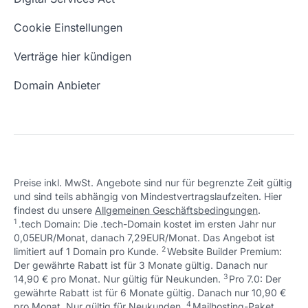
Schön, dass ich dir helfen konnte.
Tut mir leid, du erreichst uns unter:
Eigene Domain
Domain Umzug
+49 (0) 451 / 70 99 70
oder
Schön, dass ich dir helfen konnte.
Tut mir leid, du erreichst uns unter:
Cookie Einstellungen
support@checkdomain.de
+49 (0) 451 / 70 99 70
oder
Freie Domains
Wie ist meine IP?
support@checkdomain.de
Verträge hier kündigen
URL prüfen
Email Adresse erstellen
Domain Anbieter
Preise inkl. MwSt. Angebote sind nur für begrenzte Zeit gültig
und sind teils abhängig von Mindestvertragslaufzeiten. Hier
Schön, dass ich dir helfen konnte.
Tut mir leid, du erreichst uns unter:
findest du unsere
Allgemeinen Geschäftsbedingungen
.
Schön, dass ich dir helfen konnte.
Tut mir leid, du erreichst uns unter:
+49 (0) 451 / 70 99 70
oder
1
.tech Domain: Die .tech-Domain kostet im ersten Jahr nur
Schön, dass ich dir helfen konnte.
Tut mir leid, du erreichst uns unter:
+49 (0) 451 / 70 99 70
oder
support@checkdomain.de
0,05EUR/Monat, danach 7,29EUR/Monat. Das Angebot ist
+49 (0) 451 / 70 99 70
oder
support@checkdomain.de
2
↩ 1
limitiert auf 1 Domain pro Kunde.
support@checkdomain.de
Website Builder Premium:
Der gewährte Rabatt ist für 3 Monate gültig. Danach nur
3
↩ 1
14,90 € pro Monat. Nur gültig für Neukunden.
Pro 7.0: Der
gewährte Rabatt ist für 6 Monate gültig. Danach nur 10,90 €
4
↩ 1
pro Monat. Nur gültig für Neukunden.
Mailhosting-Paket