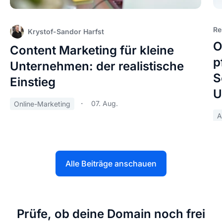
Re
Krystof-Sandor Harfst
O
Content Marketing für kleine
p
Unternehmen: der realistische
S
Einstieg
U
07. Aug.
Online-Marketing
A
Alle Beiträge anschauen
Prüfe, ob deine Domain noch frei