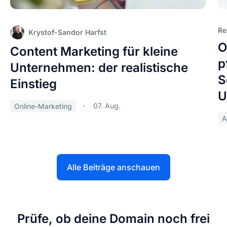
Re
Krystof-Sandor Harfst
O
Content Marketing für kleine
p
Unternehmen: der realistische
S
Einstieg
U
07. Aug.
Online-Marketing
A
Alle Beiträge anschauen
Prüfe, ob deine Domain noch frei