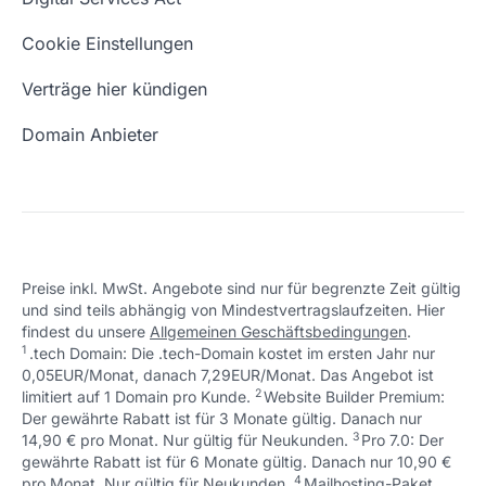
Schön, dass ich dir helfen konnte.
Tut mir leid, du erreichst uns unter:
Eigene Domain
Domain Umzug
+49 (0) 451 / 70 99 70
oder
Schön, dass ich dir helfen konnte.
Tut mir leid, du erreichst uns unter:
Cookie Einstellungen
support@checkdomain.de
+49 (0) 451 / 70 99 70
oder
Freie Domains
Wie ist meine IP?
support@checkdomain.de
Verträge hier kündigen
URL prüfen
Email Adresse erstellen
Domain Anbieter
Preise inkl. MwSt. Angebote sind nur für begrenzte Zeit gültig
und sind teils abhängig von Mindestvertragslaufzeiten. Hier
Schön, dass ich dir helfen konnte.
Tut mir leid, du erreichst uns unter:
findest du unsere
Allgemeinen Geschäftsbedingungen
.
Schön, dass ich dir helfen konnte.
Tut mir leid, du erreichst uns unter:
+49 (0) 451 / 70 99 70
oder
1
.tech Domain: Die .tech-Domain kostet im ersten Jahr nur
Schön, dass ich dir helfen konnte.
Tut mir leid, du erreichst uns unter:
+49 (0) 451 / 70 99 70
oder
support@checkdomain.de
0,05EUR/Monat, danach 7,29EUR/Monat. Das Angebot ist
+49 (0) 451 / 70 99 70
oder
support@checkdomain.de
2
↩ 1
limitiert auf 1 Domain pro Kunde.
support@checkdomain.de
Website Builder Premium:
Der gewährte Rabatt ist für 3 Monate gültig. Danach nur
3
↩ 1
14,90 € pro Monat. Nur gültig für Neukunden.
Pro 7.0: Der
gewährte Rabatt ist für 6 Monate gültig. Danach nur 10,90 €
4
↩ 1
pro Monat. Nur gültig für Neukunden.
Mailhosting-Paket