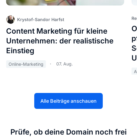
Re
Krystof-Sandor Harfst
O
Content Marketing für kleine
p
Unternehmen: der realistische
S
Einstieg
U
07. Aug.
Online-Marketing
A
Alle Beiträge anschauen
Prüfe, ob deine Domain noch frei