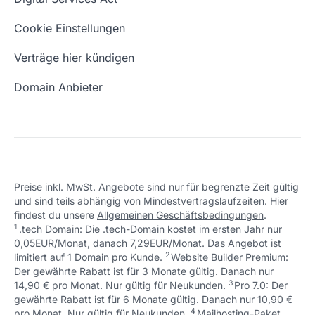
Schön, dass ich dir helfen konnte.
Tut mir leid, du erreichst uns unter:
Eigene Domain
Domain Umzug
+49 (0) 451 / 70 99 70
oder
Schön, dass ich dir helfen konnte.
Tut mir leid, du erreichst uns unter:
Cookie Einstellungen
support@checkdomain.de
+49 (0) 451 / 70 99 70
oder
Freie Domains
Wie ist meine IP?
support@checkdomain.de
Verträge hier kündigen
URL prüfen
Email Adresse erstellen
Domain Anbieter
Preise inkl. MwSt. Angebote sind nur für begrenzte Zeit gültig
und sind teils abhängig von Mindestvertragslaufzeiten. Hier
Schön, dass ich dir helfen konnte.
Tut mir leid, du erreichst uns unter:
findest du unsere
Allgemeinen Geschäftsbedingungen
.
Schön, dass ich dir helfen konnte.
Tut mir leid, du erreichst uns unter:
+49 (0) 451 / 70 99 70
oder
1
.tech Domain: Die .tech-Domain kostet im ersten Jahr nur
Schön, dass ich dir helfen konnte.
Tut mir leid, du erreichst uns unter:
+49 (0) 451 / 70 99 70
oder
support@checkdomain.de
0,05EUR/Monat, danach 7,29EUR/Monat. Das Angebot ist
+49 (0) 451 / 70 99 70
oder
support@checkdomain.de
2
↩ 1
limitiert auf 1 Domain pro Kunde.
support@checkdomain.de
Website Builder Premium:
Der gewährte Rabatt ist für 3 Monate gültig. Danach nur
3
↩ 1
14,90 € pro Monat. Nur gültig für Neukunden.
Pro 7.0: Der
gewährte Rabatt ist für 6 Monate gültig. Danach nur 10,90 €
4
↩ 1
pro Monat. Nur gültig für Neukunden.
Mailhosting-Paket