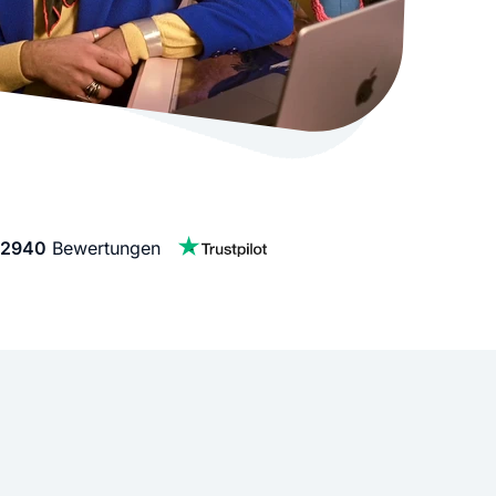
stellen lassen
Social Media Marketing
Sehr beliebt
e-Service erstellt Ihre Website
Mehr Kunden über Instagram & Co
Online Complete
Dein Unternehmen überall zu find
n
2940
Bewertungen