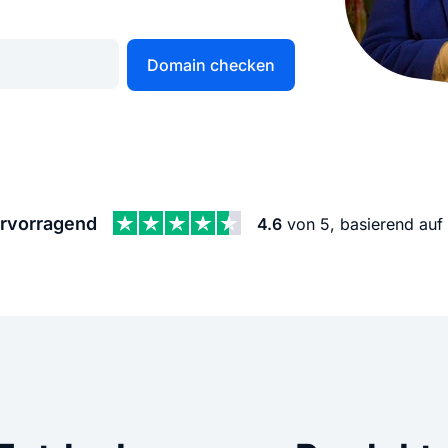
KI Domain Generator
Website er
Erstelle schnell gute Domains
Unser Websit
Domain checken
.de Domain
.com Domain
.at Domain
.mobile Domai
rvorragend
4.6
von 5, basierend auf
.net Domain
.org Domain