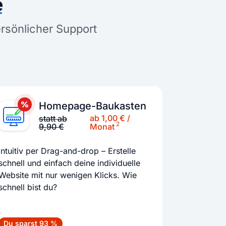
e
ersönlicher Support
Homepage-Baukasten
ab 1,00 € /
statt ab
2
9,90 €
Monat
Intuitiv per Drag-and-drop – Erstelle
schnell und einfach deine individuelle
Website mit nur wenigen Klicks. Wie
schnell bist du?
Du sparst 93 %