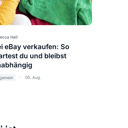
ecca Hall
i eBay verkaufen: So
artest du und bleibst
nabhängig
05. Aug.
lgemein