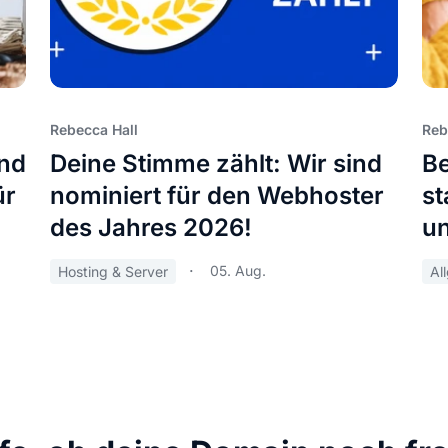
Rebecca Hall
Reb
und
Deine Stimme zählt: Wir sind
Be
ür
nominiert für den Webhoster
st
des Jahres 2026!
u
05. Aug.
Hosting & Server
Al