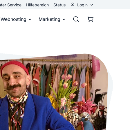
ter Service
Hilfebereich
Status
Login
Kundenbereich
Webhosting
Marketing
Webmail
stellen
Webhosting
Bei Google gefunden werden
n
ail-Adresse
bst eine professionelle Website
Domains, E-Mails und Datenbanken
Bessere Platzierung in Suchmasch
 Baukasten
Rankingcoach
Google Anzeigen
und überall
epage ohne Programmierkenntnisse
Schnell und einfach an die Spitze bei Google
Sofort sichtbar bei Google
p erstellen
Premium Services
Banner-Werbung
 Unternehmen noch heute online
Individuelle technische Unterstützung
Deine Anzeigen auf anderen Webs