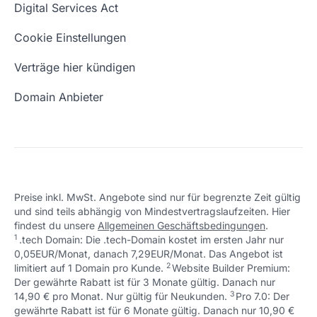
Was ist eine Domain?
Digital Services Act
Schön, dass ich dir helfen konnte.
Tut mir leid, du erreichst uns unter:
Eigene Domain
Domain Umzug
+49 (0) 451 / 70 99 70
oder
Schön, dass ich dir helfen konnte.
Tut mir leid, du erreichst uns unter:
Cookie Einstellungen
support@checkdomain.de
+49 (0) 451 / 70 99 70
oder
Freie Domains
Wie ist meine IP?
support@checkdomain.de
Verträge hier kündigen
URL prüfen
Email Adresse erstellen
Domain Anbieter
Preise inkl. MwSt. Angebote sind nur für begrenzte Zeit gültig
und sind teils abhängig von Mindestvertragslaufzeiten. Hier
Schön, dass ich dir helfen konnte.
Tut mir leid, du erreichst uns unter:
findest du unsere
Allgemeinen Geschäftsbedingungen
.
Schön, dass ich dir helfen konnte.
Tut mir leid, du erreichst uns unter:
+49 (0) 451 / 70 99 70
oder
1
.tech Domain: Die .tech-Domain kostet im ersten Jahr nur
Schön, dass ich dir helfen konnte.
Tut mir leid, du erreichst uns unter:
+49 (0) 451 / 70 99 70
oder
support@checkdomain.de
0,05EUR/Monat, danach 7,29EUR/Monat. Das Angebot ist
+49 (0) 451 / 70 99 70
oder
support@checkdomain.de
2
↩ 1
limitiert auf 1 Domain pro Kunde.
support@checkdomain.de
Website Builder Premium:
Der gewährte Rabatt ist für 3 Monate gültig. Danach nur
3
↩ 1
14,90 € pro Monat. Nur gültig für Neukunden.
Pro 7.0: Der
gewährte Rabatt ist für 6 Monate gültig. Danach nur 10,90 €