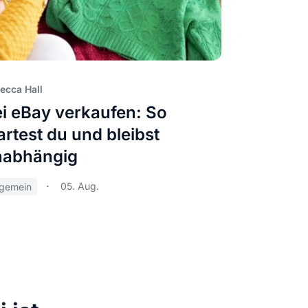
ecca Hall
i eBay verkaufen: So
artest du und bleibst
nabhängig
05. Aug.
lgemein