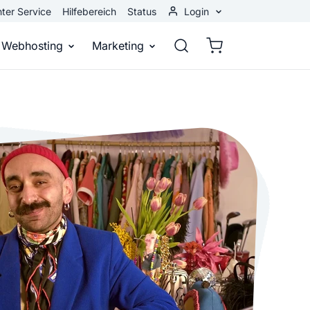
ter Service
Hilfebereich
Status
Login
Kundenbereich
Webhosting
Marketing
Webmail
stellen
Webhosting
Bei Google gefunden werden
n
ail-Adresse
bst eine professionelle Website
Domains, E-Mails und Datenbanken
Bessere Platzierung in Suchmasch
 Baukasten
Rankingcoach
Google Anzeigen
und überall
epage ohne Programmierkenntnisse
Schnell und einfach an die Spitze bei Google
Sofort sichtbar bei Google
p erstellen
Premium Services
Banner-Werbung
 Unternehmen noch heute online
Individuelle technische Unterstützung
Deine Anzeigen auf anderen Webs