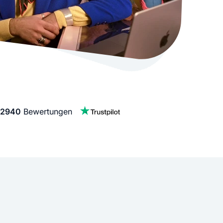
stellen lassen
Social Media Marketing
Sehr beliebt
e-Service erstellt Ihre Website
Mehr Kunden über Instagram & Co
Online Complete
Dein Unternehmen überall zu find
n
2940
Bewertungen