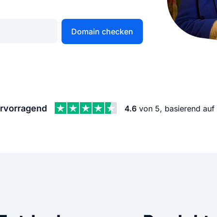
KI Domain Generator
Website er
Erstelle schnell gute Domains
Unser Websit
Domain checken
.de Domain
.com Domain
.at Domain
.mobile Domai
rvorragend
4.6
von 5, basierend auf
.net Domain
.org Domain