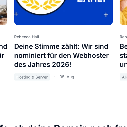
Rebecca Hall
Reb
und
Deine Stimme zählt: Wir sind
Be
ür
nominiert für den Webhoster
st
des Jahres 2026!
u
05. Aug.
Hosting & Server
Al