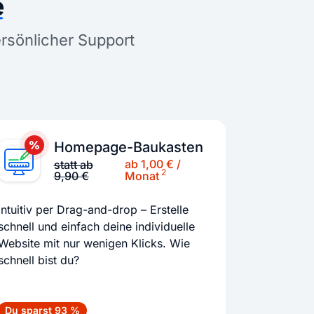
e
ersönlicher Support
Homepage-Baukasten
ab 1,00 € /
statt ab
2
9,90 €
Monat
Intuitiv per Drag-and-drop – Erstelle
schnell und einfach deine individuelle
Website mit nur wenigen Klicks. Wie
schnell bist du?
Du sparst 93 %