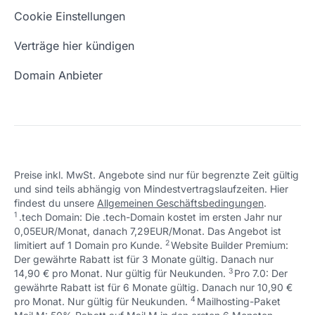
Eigene Domain
Domain Umzug
+49 (0) 451 / 70 99 70
oder
Schön, dass ich dir helfen konnte.
Tut mir leid, du erreichst uns unter:
Cookie Einstellungen
support@checkdomain.de
+49 (0) 451 / 70 99 70
oder
Freie Domains
Wie ist meine IP?
support@checkdomain.de
Verträge hier kündigen
URL prüfen
Email Adresse erstellen
Domain Anbieter
Preise inkl. MwSt. Angebote sind nur für begrenzte Zeit gültig
und sind teils abhängig von Mindestvertragslaufzeiten. Hier
Schön, dass ich dir helfen konnte.
Tut mir leid, du erreichst uns unter:
findest du unsere
Allgemeinen Geschäftsbedingungen
.
Schön, dass ich dir helfen konnte.
Tut mir leid, du erreichst uns unter:
+49 (0) 451 / 70 99 70
oder
1
.tech Domain: Die .tech-Domain kostet im ersten Jahr nur
Schön, dass ich dir helfen konnte.
Tut mir leid, du erreichst uns unter:
+49 (0) 451 / 70 99 70
oder
support@checkdomain.de
0,05EUR/Monat, danach 7,29EUR/Monat. Das Angebot ist
+49 (0) 451 / 70 99 70
oder
support@checkdomain.de
2
↩ 1
limitiert auf 1 Domain pro Kunde.
support@checkdomain.de
Website Builder Premium:
Der gewährte Rabatt ist für 3 Monate gültig. Danach nur
3
↩ 1
14,90 € pro Monat. Nur gültig für Neukunden.
Pro 7.0: Der
gewährte Rabatt ist für 6 Monate gültig. Danach nur 10,90 €
4
↩ 1
pro Monat. Nur gültig für Neukunden.
Mailhosting-Paket