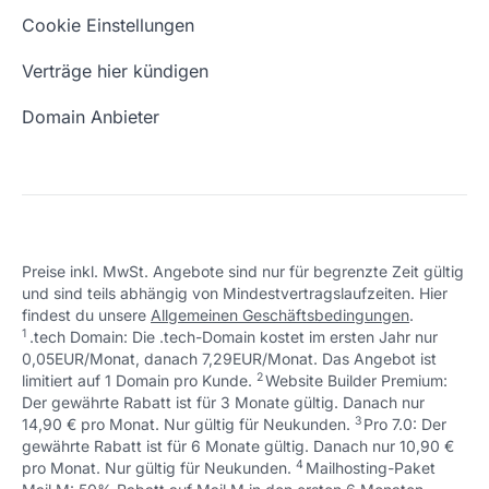
Eigene Domain
Domain Umzug
+49 (0) 451 / 70 99 70
oder
Schön, dass ich dir helfen konnte.
Tut mir leid, du erreichst uns unter:
Cookie Einstellungen
support@checkdomain.de
+49 (0) 451 / 70 99 70
oder
Freie Domains
Wie ist meine IP?
support@checkdomain.de
Verträge hier kündigen
URL prüfen
Email Adresse erstellen
Domain Anbieter
Preise inkl. MwSt. Angebote sind nur für begrenzte Zeit gültig
und sind teils abhängig von Mindestvertragslaufzeiten. Hier
Schön, dass ich dir helfen konnte.
Tut mir leid, du erreichst uns unter:
findest du unsere
Allgemeinen Geschäftsbedingungen
.
Schön, dass ich dir helfen konnte.
Tut mir leid, du erreichst uns unter:
+49 (0) 451 / 70 99 70
oder
1
.tech Domain: Die .tech-Domain kostet im ersten Jahr nur
Schön, dass ich dir helfen konnte.
Tut mir leid, du erreichst uns unter:
+49 (0) 451 / 70 99 70
oder
support@checkdomain.de
0,05EUR/Monat, danach 7,29EUR/Monat. Das Angebot ist
+49 (0) 451 / 70 99 70
oder
support@checkdomain.de
2
↩ 1
limitiert auf 1 Domain pro Kunde.
support@checkdomain.de
Website Builder Premium:
Der gewährte Rabatt ist für 3 Monate gültig. Danach nur
3
↩ 1
14,90 € pro Monat. Nur gültig für Neukunden.
Pro 7.0: Der
gewährte Rabatt ist für 6 Monate gültig. Danach nur 10,90 €
4
↩ 1
pro Monat. Nur gültig für Neukunden.
Mailhosting-Paket