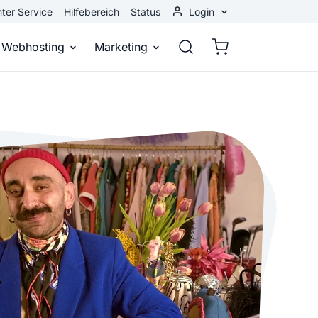
ter Service
Hilfebereich
Status
Login
Kundenbereich
Webhosting
Marketing
Webmail
stellen
Webhosting
Bei Google gefunden werden
n
ail-Adresse
bst eine professionelle Website
Domains, E-Mails und Datenbanken
Bessere Platzierung in Suchmasch
 Baukasten
Rankingcoach
Google Anzeigen
und überall
epage ohne Programmierkenntnisse
Schnell und einfach an die Spitze bei Google
Sofort sichtbar bei Google
p erstellen
Premium Services
Banner-Werbung
 Unternehmen noch heute online
Individuelle technische Unterstützung
Deine Anzeigen auf anderen Webs