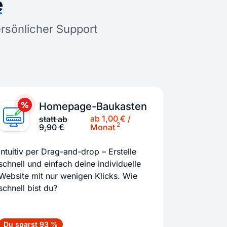
e
ersönlicher Support
Homepage-Baukasten
ab 1,00 € /
statt ab
2
9,90 €
Monat
Intuitiv per Drag-and-drop – Erstelle
schnell und einfach deine individuelle
Website mit nur wenigen Klicks. Wie
schnell bist du?
Du sparst 93 %