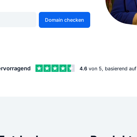
KI Domain Generator
Website er
Erstelle schnell gute Domains
Unser Websit
Domain checken
.de Domain
.com Domain
.at Domain
.mobile Domai
rvorragend
4.6
von 5, basierend au
.net Domain
.org Domain