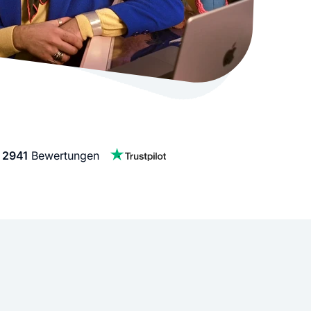
stellen lassen
Social Media Marketing
Sehr beliebt
e-Service erstellt Ihre Website
Mehr Kunden über Instagram & Co
Online Complete
Dein Unternehmen überall zu find
n
f
2941
Bewertungen