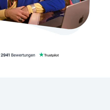
stellen lassen
Social Media Marketing
Sehr beliebt
e-Service erstellt Ihre Website
Mehr Kunden über Instagram & Co
Online Complete
Dein Unternehmen überall zu find
n
f
2941
Bewertungen