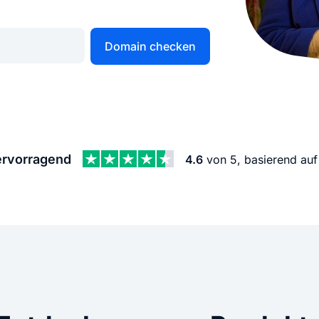
KI Domain Generator
Website er
Erstelle schnell gute Domains
Unser Websit
Domain checken
.de Domain
.com Domain
.at Domain
.mobile Domai
rvorragend
4.6
von 5, basierend au
.net Domain
.org Domain