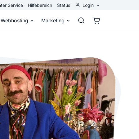
ter Service
Hilfebereich
Status
Login
Kundenbereich
Webhosting
Marketing
Webmail
stellen
Webhosting
Bei Google gefunden werden
n
ail-Adresse
bst eine professionelle Website
Domains, E-Mails und Datenbanken
Bessere Platzierung in Suchmasch
 Baukasten
Rankingcoach
Google Anzeigen
und überall
epage ohne Programmierkenntnisse
Schnell und einfach an die Spitze bei Google
Sofort sichtbar bei Google
p erstellen
Premium Services
Banner-Werbung
 Unternehmen noch heute online
Individuelle technische Unterstützung
Deine Anzeigen auf anderen Webs