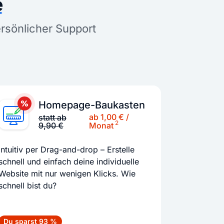
e
ersönlicher Support
Homepage-Baukasten
ab 1,00 € /
statt ab
2
9,90 €
Monat
Intuitiv per Drag-and-drop – Erstelle
schnell und einfach deine individuelle
Website mit nur wenigen Klicks. Wie
schnell bist du?
Du sparst 93 %