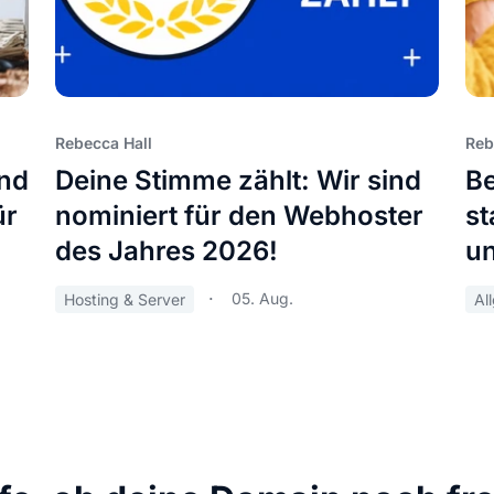
Rebecca Hall
Reb
und
Deine Stimme zählt: Wir sind
Be
ür
nominiert für den Webhoster
st
des Jahres 2026!
u
05. Aug.
Hosting & Server
Al