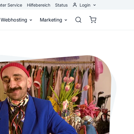
ter Service
Hilfebereich
Status
Login
Kundenbereich
Webhosting
Marketing
Webmail
stellen
Webhosting
Bei Google gefunden werden
n
ail-Adresse
bst eine professionelle Website
Domains, E-Mails und Datenbanken
Bessere Platzierung in Suchmasch
 Baukasten
Rankingcoach
Google Anzeigen
und überall
epage ohne Programmierkenntnisse
Schnell und einfach an die Spitze bei Google
Sofort sichtbar bei Google
p erstellen
Premium Services
Banner-Werbung
 Unternehmen noch heute online
Individuelle technische Unterstützung
Deine Anzeigen auf anderen Webs