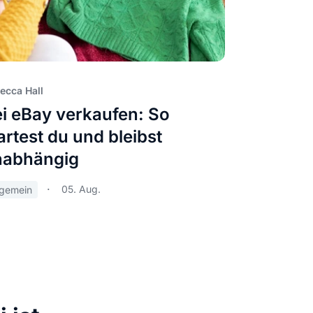
ecca Hall
i eBay verkaufen: So
artest du und bleibst
nabhängig
05. Aug.
lgemein