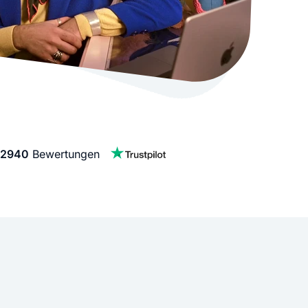
stellen lassen
Social Media Marketing
Sehr beliebt
e-Service erstellt Ihre Website
Mehr Kunden über Instagram & Co
Online Complete
Dein Unternehmen überall zu find
n
2940
Bewertungen