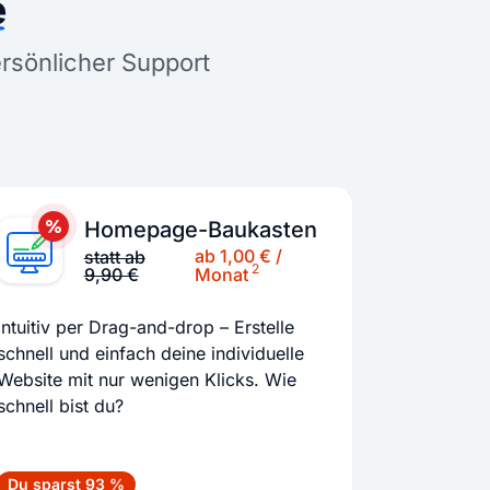
e
ersönlicher Support
Homepage-Baukasten
ab 1,00 € /
statt ab
2
9,90 €
Monat
Intuitiv per Drag-and-drop – Erstelle
schnell und einfach deine individuelle
Website mit nur wenigen Klicks. Wie
schnell bist du?
Du sparst 93 %