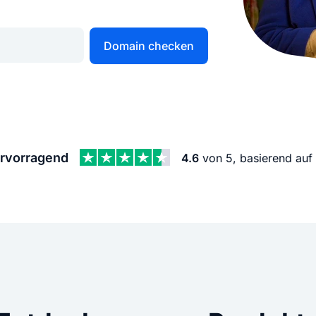
KI Domain Generator
Website er
Erstelle schnell gute Domains
Unser Websit
Domain checken
.de Domain
.com Domain
.at Domain
.mobile Domai
rvorragend
4.6
von 5, basierend auf
.net Domain
.org Domain