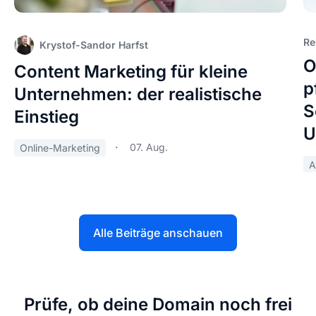
Re
Krystof-Sandor Harfst
O
Content Marketing für kleine
p
Unternehmen: der realistische
S
Einstieg
U
07. Aug.
Online-Marketing
A
Alle Beiträge anschauen
Prüfe, ob deine Domain noch frei