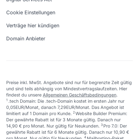
Schön, dass ich dir helfen konnte.
Tut mir leid, du erreichst uns unter:
Eigene Domain
Domain Umzug
+49 (0) 451 / 70 99 70
oder
Schön, dass ich dir helfen konnte.
Tut mir leid, du erreichst uns unter:
Cookie Einstellungen
support@checkdomain.de
+49 (0) 451 / 70 99 70
oder
Freie Domains
Wie ist meine IP?
support@checkdomain.de
Verträge hier kündigen
URL prüfen
Email Adresse erstellen
Domain Anbieter
Preise inkl. MwSt. Angebote sind nur für begrenzte Zeit gültig
und sind teils abhängig von Mindestvertragslaufzeiten. Hier
Schön, dass ich dir helfen konnte.
Tut mir leid, du erreichst uns unter:
findest du unsere
Allgemeinen Geschäftsbedingungen
.
Schön, dass ich dir helfen konnte.
Tut mir leid, du erreichst uns unter:
+49 (0) 451 / 70 99 70
oder
1
.tech Domain: Die .tech-Domain kostet im ersten Jahr nur
Schön, dass ich dir helfen konnte.
Tut mir leid, du erreichst uns unter:
+49 (0) 451 / 70 99 70
oder
support@checkdomain.de
0,05EUR/Monat, danach 7,29EUR/Monat. Das Angebot ist
+49 (0) 451 / 70 99 70
oder
support@checkdomain.de
2
↩ 1
limitiert auf 1 Domain pro Kunde.
support@checkdomain.de
Website Builder Premium:
Der gewährte Rabatt ist für 3 Monate gültig. Danach nur
3
↩ 1
14,90 € pro Monat. Nur gültig für Neukunden.
Pro 7.0: Der
gewährte Rabatt ist für 6 Monate gültig. Danach nur 10,90 €
4
↩ 1
pro Monat. Nur gültig für Neukunden.
Mailhosting-Paket