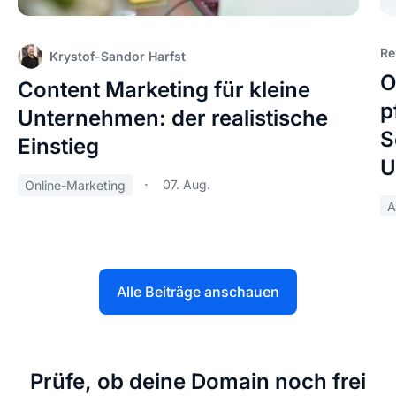
Re
Krystof-Sandor Harfst
O
Content Marketing für kleine
p
Unternehmen: der realistische
S
Einstieg
U
07. Aug.
Online-Marketing
A
Alle Beiträge anschauen
Prüfe, ob deine Domain noch frei