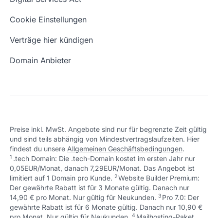
Schön, dass ich dir helfen konnte.
Tut mir leid, du erreichst uns unter:
Eigene Domain
Domain Umzug
+49 (0) 451 / 70 99 70
oder
Schön, dass ich dir helfen konnte.
Tut mir leid, du erreichst uns unter:
Cookie Einstellungen
support@checkdomain.de
+49 (0) 451 / 70 99 70
oder
Freie Domains
Wie ist meine IP?
support@checkdomain.de
Verträge hier kündigen
URL prüfen
Email Adresse erstellen
Domain Anbieter
Preise inkl. MwSt. Angebote sind nur für begrenzte Zeit gültig
und sind teils abhängig von Mindestvertragslaufzeiten. Hier
Schön, dass ich dir helfen konnte.
Tut mir leid, du erreichst uns unter:
findest du unsere
Allgemeinen Geschäftsbedingungen
.
Schön, dass ich dir helfen konnte.
Tut mir leid, du erreichst uns unter:
+49 (0) 451 / 70 99 70
oder
1
.tech Domain: Die .tech-Domain kostet im ersten Jahr nur
Schön, dass ich dir helfen konnte.
Tut mir leid, du erreichst uns unter:
+49 (0) 451 / 70 99 70
oder
support@checkdomain.de
0,05EUR/Monat, danach 7,29EUR/Monat. Das Angebot ist
+49 (0) 451 / 70 99 70
oder
support@checkdomain.de
2
↩ 1
limitiert auf 1 Domain pro Kunde.
support@checkdomain.de
Website Builder Premium:
Der gewährte Rabatt ist für 3 Monate gültig. Danach nur
3
↩ 1
14,90 € pro Monat. Nur gültig für Neukunden.
Pro 7.0: Der
gewährte Rabatt ist für 6 Monate gültig. Danach nur 10,90 €
4
↩ 1
pro Monat. Nur gültig für Neukunden.
Mailhosting-Paket