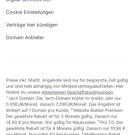
Schön, dass ich dir helfen konnte.
Tut mir leid, du erreichst uns unter:
Eigene Domain
Domain Umzug
+49 (0) 451 / 70 99 70
oder
Schön, dass ich dir helfen konnte.
Tut mir leid, du erreichst uns unter:
Cookie Einstellungen
support@checkdomain.de
+49 (0) 451 / 70 99 70
oder
Freie Domains
Wie ist meine IP?
support@checkdomain.de
Verträge hier kündigen
URL prüfen
Email Adresse erstellen
Domain Anbieter
Preise inkl. MwSt. Angebote sind nur für begrenzte Zeit gültig
und sind teils abhängig von Mindestvertragslaufzeiten. Hier
Schön, dass ich dir helfen konnte.
Tut mir leid, du erreichst uns unter:
findest du unsere
Allgemeinen Geschäftsbedingungen
.
Schön, dass ich dir helfen konnte.
Tut mir leid, du erreichst uns unter:
+49 (0) 451 / 70 99 70
oder
1
.tech Domain: Die .tech-Domain kostet im ersten Jahr nur
Schön, dass ich dir helfen konnte.
Tut mir leid, du erreichst uns unter:
+49 (0) 451 / 70 99 70
oder
support@checkdomain.de
0,05EUR/Monat, danach 7,29EUR/Monat. Das Angebot ist
+49 (0) 451 / 70 99 70
oder
support@checkdomain.de
2
↩ 1
limitiert auf 1 Domain pro Kunde.
support@checkdomain.de
Website Builder Premium:
Der gewährte Rabatt ist für 3 Monate gültig. Danach nur
3
↩ 1
14,90 € pro Monat. Nur gültig für Neukunden.
Pro 7.0: Der
gewährte Rabatt ist für 6 Monate gültig. Danach nur 10,90 €
4
↩ 1
pro Monat. Nur gültig für Neukunden.
Mailhosting-Paket