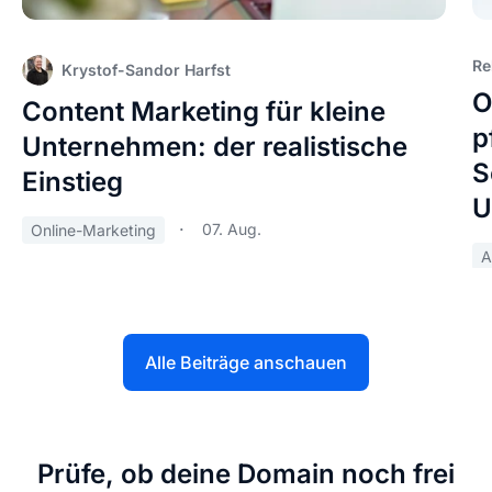
Re
Krystof-Sandor Harfst
O
Content Marketing für kleine
p
Unternehmen: der realistische
S
Einstieg
U
07. Aug.
Online-Marketing
A
Alle Beiträge anschauen
Prüfe, ob deine Domain noch frei