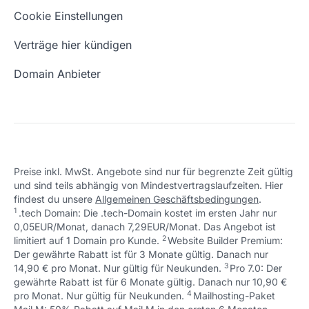
Eigene Domain
Domain Umzug
+49 (0) 451 / 70 99 70
oder
Schön, dass ich dir helfen konnte.
Tut mir leid, du erreichst uns unter:
Cookie Einstellungen
support@checkdomain.de
+49 (0) 451 / 70 99 70
oder
Freie Domains
Wie ist meine IP?
support@checkdomain.de
Verträge hier kündigen
URL prüfen
Email Adresse erstellen
Domain Anbieter
Preise inkl. MwSt. Angebote sind nur für begrenzte Zeit gültig
und sind teils abhängig von Mindestvertragslaufzeiten. Hier
Schön, dass ich dir helfen konnte.
Tut mir leid, du erreichst uns unter:
findest du unsere
Allgemeinen Geschäftsbedingungen
.
Schön, dass ich dir helfen konnte.
Tut mir leid, du erreichst uns unter:
+49 (0) 451 / 70 99 70
oder
1
.tech Domain: Die .tech-Domain kostet im ersten Jahr nur
Schön, dass ich dir helfen konnte.
Tut mir leid, du erreichst uns unter:
+49 (0) 451 / 70 99 70
oder
support@checkdomain.de
0,05EUR/Monat, danach 7,29EUR/Monat. Das Angebot ist
+49 (0) 451 / 70 99 70
oder
support@checkdomain.de
2
↩ 1
limitiert auf 1 Domain pro Kunde.
support@checkdomain.de
Website Builder Premium:
Der gewährte Rabatt ist für 3 Monate gültig. Danach nur
3
↩ 1
14,90 € pro Monat. Nur gültig für Neukunden.
Pro 7.0: Der
gewährte Rabatt ist für 6 Monate gültig. Danach nur 10,90 €
4
↩ 1
pro Monat. Nur gültig für Neukunden.
Mailhosting-Paket