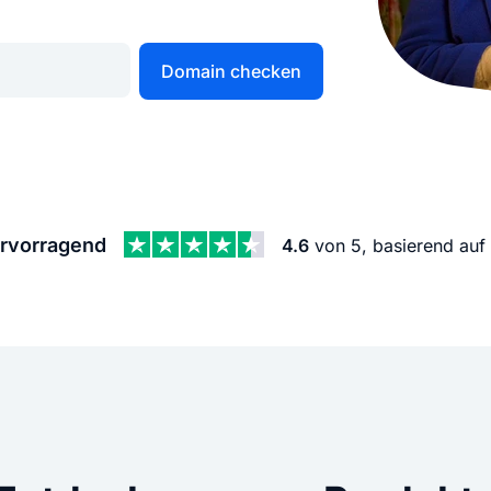
KI Domain Generator
Website er
Erstelle schnell gute Domains
Unser Websit
Domain checken
.de Domain
.com Domain
.at Domain
.mobile Domai
rvorragend
4.6
von 5, basierend auf
.net Domain
.org Domain