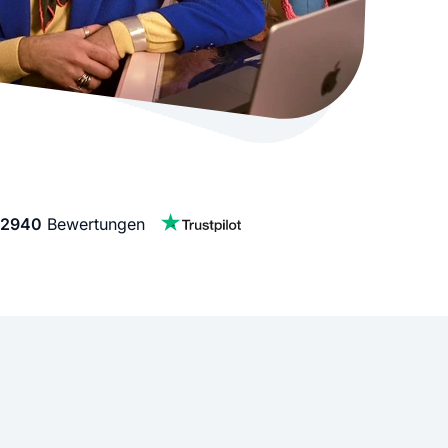
stellen lassen
Social Media Marketing
Sehr beliebt
e-Service erstellt Ihre Website
Mehr Kunden über Instagram & Co
Online Complete
Dein Unternehmen überall zu find
n
2940
Bewertungen