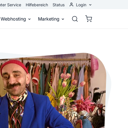
ter Service
Hilfebereich
Status
Login
Kundenbereich
Webhosting
Marketing
Webmail
stellen
Webhosting
Bei Google gefunden werden
n
ail-Adresse
bst eine professionelle Website
Domains, E-Mails und Datenbanken
Bessere Platzierung in Suchmasch
 Baukasten
Rankingcoach
Google Anzeigen
und überall
epage ohne Programmierkenntnisse
Schnell und einfach an die Spitze bei Google
Sofort sichtbar bei Google
p erstellen
Premium Services
Banner-Werbung
 Unternehmen noch heute online
Individuelle technische Unterstützung
Deine Anzeigen auf anderen Webs