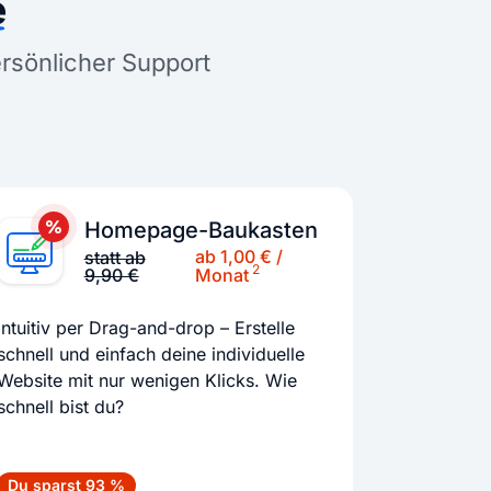
e
ersönlicher Support
Homepage-Baukasten
ab 1,00 € /
statt ab
2
9,90 €
Monat
Intuitiv per Drag-and-drop – Erstelle
schnell und einfach deine individuelle
Website mit nur wenigen Klicks. Wie
schnell bist du?
Du sparst 93 %