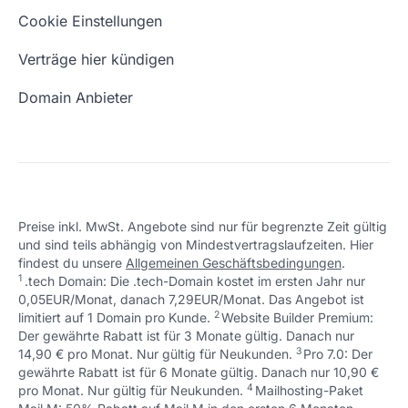
Eigene Domain
Domain Umzug
+49 (0) 451 / 70 99 70
oder
Schön, dass ich dir helfen konnte.
Tut mir leid, du erreichst uns unter:
Cookie Einstellungen
support@checkdomain.de
+49 (0) 451 / 70 99 70
oder
Freie Domains
Wie ist meine IP?
support@checkdomain.de
Verträge hier kündigen
URL prüfen
Email Adresse erstellen
Domain Anbieter
Preise inkl. MwSt. Angebote sind nur für begrenzte Zeit gültig
und sind teils abhängig von Mindestvertragslaufzeiten. Hier
Schön, dass ich dir helfen konnte.
Tut mir leid, du erreichst uns unter:
findest du unsere
Allgemeinen Geschäftsbedingungen
.
Schön, dass ich dir helfen konnte.
Tut mir leid, du erreichst uns unter:
+49 (0) 451 / 70 99 70
oder
1
.tech Domain: Die .tech-Domain kostet im ersten Jahr nur
Schön, dass ich dir helfen konnte.
Tut mir leid, du erreichst uns unter:
+49 (0) 451 / 70 99 70
oder
support@checkdomain.de
0,05EUR/Monat, danach 7,29EUR/Monat. Das Angebot ist
+49 (0) 451 / 70 99 70
oder
support@checkdomain.de
2
↩ 1
limitiert auf 1 Domain pro Kunde.
support@checkdomain.de
Website Builder Premium:
Der gewährte Rabatt ist für 3 Monate gültig. Danach nur
3
↩ 1
14,90 € pro Monat. Nur gültig für Neukunden.
Pro 7.0: Der
gewährte Rabatt ist für 6 Monate gültig. Danach nur 10,90 €
4
↩ 1
pro Monat. Nur gültig für Neukunden.
Mailhosting-Paket