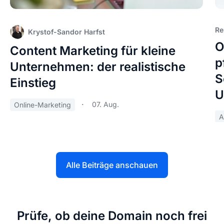
Re
Krystof-Sandor Harfst
O
Content Marketing für kleine
p
Unternehmen: der realistische
S
Einstieg
U
07. Aug.
Online-Marketing
A
Alle Beiträge anschauen
Prüfe, ob deine Domain noch frei