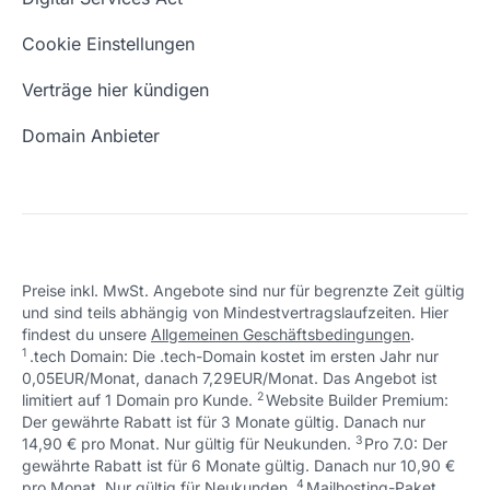
Schön, dass ich dir helfen konnte.
Tut mir leid, du erreichst uns unter:
Eigene Domain
Domain Umzug
+49 (0) 451 / 70 99 70
oder
Schön, dass ich dir helfen konnte.
Tut mir leid, du erreichst uns unter:
Cookie Einstellungen
support@checkdomain.de
+49 (0) 451 / 70 99 70
oder
Freie Domains
Wie ist meine IP?
support@checkdomain.de
Verträge hier kündigen
URL prüfen
Email Adresse erstellen
Domain Anbieter
Preise inkl. MwSt. Angebote sind nur für begrenzte Zeit gültig
und sind teils abhängig von Mindestvertragslaufzeiten. Hier
Schön, dass ich dir helfen konnte.
Tut mir leid, du erreichst uns unter:
findest du unsere
Allgemeinen Geschäftsbedingungen
.
Schön, dass ich dir helfen konnte.
Tut mir leid, du erreichst uns unter:
+49 (0) 451 / 70 99 70
oder
1
.tech Domain: Die .tech-Domain kostet im ersten Jahr nur
Schön, dass ich dir helfen konnte.
Tut mir leid, du erreichst uns unter:
+49 (0) 451 / 70 99 70
oder
support@checkdomain.de
0,05EUR/Monat, danach 7,29EUR/Monat. Das Angebot ist
+49 (0) 451 / 70 99 70
oder
support@checkdomain.de
2
↩ 1
limitiert auf 1 Domain pro Kunde.
support@checkdomain.de
Website Builder Premium:
Der gewährte Rabatt ist für 3 Monate gültig. Danach nur
3
↩ 1
14,90 € pro Monat. Nur gültig für Neukunden.
Pro 7.0: Der
gewährte Rabatt ist für 6 Monate gültig. Danach nur 10,90 €
4
↩ 1
pro Monat. Nur gültig für Neukunden.
Mailhosting-Paket