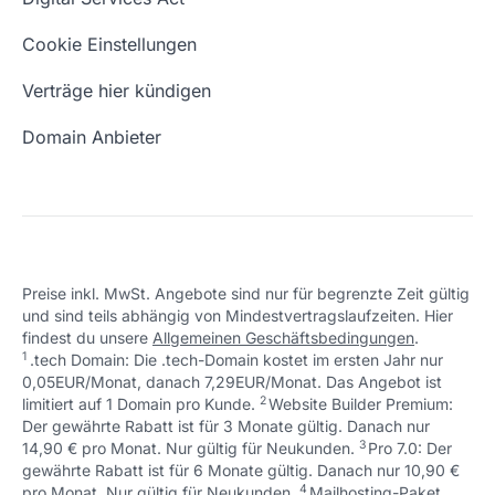
Schön, dass ich dir helfen konnte.
Tut mir leid, du erreichst uns unter:
Eigene Domain
Domain Umzug
+49 (0) 451 / 70 99 70
oder
Schön, dass ich dir helfen konnte.
Tut mir leid, du erreichst uns unter:
Cookie Einstellungen
support@checkdomain.de
+49 (0) 451 / 70 99 70
oder
Freie Domains
Wie ist meine IP?
support@checkdomain.de
Verträge hier kündigen
URL prüfen
Email Adresse erstellen
Domain Anbieter
Preise inkl. MwSt. Angebote sind nur für begrenzte Zeit gültig
und sind teils abhängig von Mindestvertragslaufzeiten. Hier
Schön, dass ich dir helfen konnte.
Tut mir leid, du erreichst uns unter:
findest du unsere
Allgemeinen Geschäftsbedingungen
.
Schön, dass ich dir helfen konnte.
Tut mir leid, du erreichst uns unter:
+49 (0) 451 / 70 99 70
oder
1
.tech Domain: Die .tech-Domain kostet im ersten Jahr nur
Schön, dass ich dir helfen konnte.
Tut mir leid, du erreichst uns unter:
+49 (0) 451 / 70 99 70
oder
support@checkdomain.de
0,05EUR/Monat, danach 7,29EUR/Monat. Das Angebot ist
+49 (0) 451 / 70 99 70
oder
support@checkdomain.de
2
↩ 1
limitiert auf 1 Domain pro Kunde.
support@checkdomain.de
Website Builder Premium:
Der gewährte Rabatt ist für 3 Monate gültig. Danach nur
3
↩ 1
14,90 € pro Monat. Nur gültig für Neukunden.
Pro 7.0: Der
gewährte Rabatt ist für 6 Monate gültig. Danach nur 10,90 €
4
↩ 1
pro Monat. Nur gültig für Neukunden.
Mailhosting-Paket