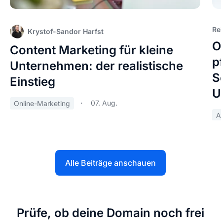
Re
Krystof-Sandor Harfst
O
Content Marketing für kleine
p
Unternehmen: der realistische
S
Einstieg
U
07. Aug.
Online-Marketing
A
Alle Beiträge anschauen
Prüfe, ob deine Domain noch frei