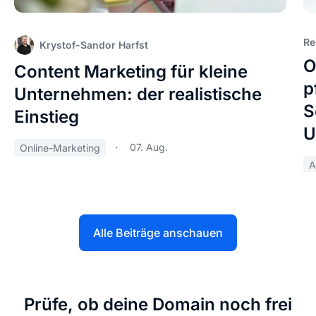
Re
Krystof-Sandor Harfst
O
Content Marketing für kleine
p
Unternehmen: der realistische
S
Einstieg
U
07. Aug.
Online-Marketing
A
Alle Beiträge anschauen
Prüfe, ob deine Domain noch frei