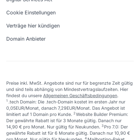
Schön, dass ich dir helfen konnte.
Tut mir leid, du erreichst uns unter:
Eigene Domain
Domain Umzug
+49 (0) 451 / 70 99 70
oder
Schön, dass ich dir helfen konnte.
Tut mir leid, du erreichst uns unter:
Cookie Einstellungen
support@checkdomain.de
+49 (0) 451 / 70 99 70
oder
Freie Domains
Wie ist meine IP?
support@checkdomain.de
Verträge hier kündigen
URL prüfen
Email Adresse erstellen
Domain Anbieter
Preise inkl. MwSt. Angebote sind nur für begrenzte Zeit gültig
und sind teils abhängig von Mindestvertragslaufzeiten. Hier
Schön, dass ich dir helfen konnte.
Tut mir leid, du erreichst uns unter:
findest du unsere
Allgemeinen Geschäftsbedingungen
.
Schön, dass ich dir helfen konnte.
Tut mir leid, du erreichst uns unter:
+49 (0) 451 / 70 99 70
oder
1
.tech Domain: Die .tech-Domain kostet im ersten Jahr nur
Schön, dass ich dir helfen konnte.
Tut mir leid, du erreichst uns unter:
+49 (0) 451 / 70 99 70
oder
support@checkdomain.de
0,05EUR/Monat, danach 7,29EUR/Monat. Das Angebot ist
+49 (0) 451 / 70 99 70
oder
support@checkdomain.de
2
↩ 1
limitiert auf 1 Domain pro Kunde.
support@checkdomain.de
Website Builder Premium:
Der gewährte Rabatt ist für 3 Monate gültig. Danach nur
3
↩ 1
14,90 € pro Monat. Nur gültig für Neukunden.
Pro 7.0: Der
gewährte Rabatt ist für 6 Monate gültig. Danach nur 10,90 €
4
↩ 1
pro Monat. Nur gültig für Neukunden.
Mailhosting-Paket