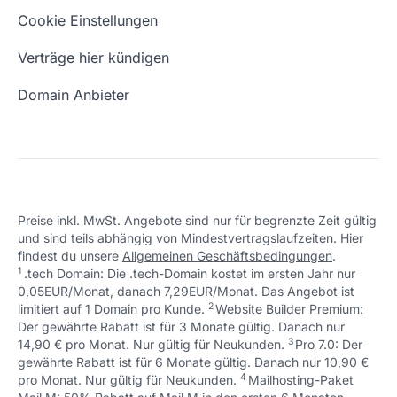
Eigene Domain
Domain Umzug
+49 (0) 451 / 70 99 70
oder
Schön, dass ich dir helfen konnte.
Tut mir leid, du erreichst uns unter:
Cookie Einstellungen
support@checkdomain.de
+49 (0) 451 / 70 99 70
oder
Freie Domains
Wie ist meine IP?
support@checkdomain.de
Verträge hier kündigen
URL prüfen
Email Adresse erstellen
Domain Anbieter
Preise inkl. MwSt. Angebote sind nur für begrenzte Zeit gültig
und sind teils abhängig von Mindestvertragslaufzeiten. Hier
Schön, dass ich dir helfen konnte.
Tut mir leid, du erreichst uns unter:
findest du unsere
Allgemeinen Geschäftsbedingungen
.
Schön, dass ich dir helfen konnte.
Tut mir leid, du erreichst uns unter:
+49 (0) 451 / 70 99 70
oder
1
.tech Domain: Die .tech-Domain kostet im ersten Jahr nur
Schön, dass ich dir helfen konnte.
Tut mir leid, du erreichst uns unter:
+49 (0) 451 / 70 99 70
oder
support@checkdomain.de
0,05EUR/Monat, danach 7,29EUR/Monat. Das Angebot ist
+49 (0) 451 / 70 99 70
oder
support@checkdomain.de
2
↩ 1
limitiert auf 1 Domain pro Kunde.
support@checkdomain.de
Website Builder Premium:
Der gewährte Rabatt ist für 3 Monate gültig. Danach nur
3
↩ 1
14,90 € pro Monat. Nur gültig für Neukunden.
Pro 7.0: Der
gewährte Rabatt ist für 6 Monate gültig. Danach nur 10,90 €
4
↩ 1
pro Monat. Nur gültig für Neukunden.
Mailhosting-Paket