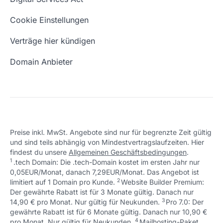
Schön, dass ich dir helfen konnte.
Tut mir leid, du erreichst uns unter:
Eigene Domain
Domain Umzug
+49 (0) 451 / 70 99 70
oder
Schön, dass ich dir helfen konnte.
Tut mir leid, du erreichst uns unter:
Cookie Einstellungen
support@checkdomain.de
+49 (0) 451 / 70 99 70
oder
Freie Domains
Wie ist meine IP?
support@checkdomain.de
Verträge hier kündigen
URL prüfen
Email Adresse erstellen
Domain Anbieter
Preise inkl. MwSt. Angebote sind nur für begrenzte Zeit gültig
und sind teils abhängig von Mindestvertragslaufzeiten. Hier
Schön, dass ich dir helfen konnte.
Tut mir leid, du erreichst uns unter:
findest du unsere
Allgemeinen Geschäftsbedingungen
.
Schön, dass ich dir helfen konnte.
Tut mir leid, du erreichst uns unter:
+49 (0) 451 / 70 99 70
oder
1
.tech Domain: Die .tech-Domain kostet im ersten Jahr nur
Schön, dass ich dir helfen konnte.
Tut mir leid, du erreichst uns unter:
+49 (0) 451 / 70 99 70
oder
support@checkdomain.de
0,05EUR/Monat, danach 7,29EUR/Monat. Das Angebot ist
+49 (0) 451 / 70 99 70
oder
support@checkdomain.de
2
↩ 1
limitiert auf 1 Domain pro Kunde.
support@checkdomain.de
Website Builder Premium:
Der gewährte Rabatt ist für 3 Monate gültig. Danach nur
3
↩ 1
14,90 € pro Monat. Nur gültig für Neukunden.
Pro 7.0: Der
gewährte Rabatt ist für 6 Monate gültig. Danach nur 10,90 €
4
↩ 1
pro Monat. Nur gültig für Neukunden.
Mailhosting-Paket