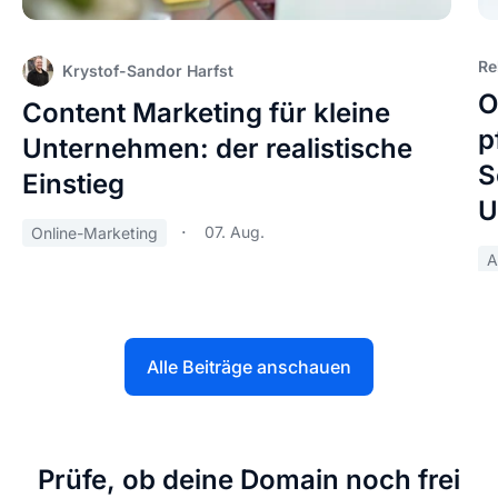
Re
Krystof-Sandor Harfst
O
Content Marketing für kleine
p
Unternehmen: der realistische
S
Einstieg
U
07. Aug.
Online-Marketing
A
Alle Beiträge anschauen
Prüfe, ob deine Domain noch frei