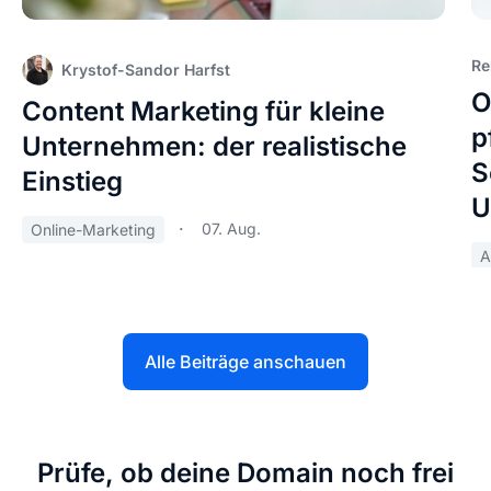
Re
Krystof-Sandor Harfst
O
Content Marketing für kleine
p
Unternehmen: der realistische
S
Einstieg
U
07. Aug.
Online-Marketing
A
Alle Beiträge anschauen
Prüfe, ob deine Domain noch frei