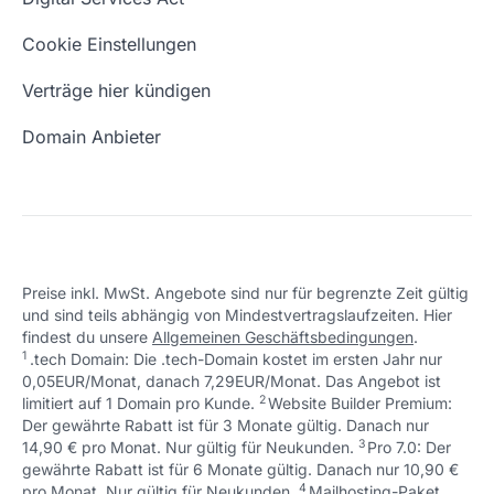
Schön, dass ich dir helfen konnte.
Tut mir leid, du erreichst uns unter:
Eigene Domain
Domain Umzug
+49 (0) 451 / 70 99 70
oder
Schön, dass ich dir helfen konnte.
Tut mir leid, du erreichst uns unter:
Cookie Einstellungen
support@checkdomain.de
+49 (0) 451 / 70 99 70
oder
Freie Domains
Wie ist meine IP?
support@checkdomain.de
Verträge hier kündigen
URL prüfen
Email Adresse erstellen
Domain Anbieter
Preise inkl. MwSt. Angebote sind nur für begrenzte Zeit gültig
und sind teils abhängig von Mindestvertragslaufzeiten. Hier
Schön, dass ich dir helfen konnte.
Tut mir leid, du erreichst uns unter:
findest du unsere
Allgemeinen Geschäftsbedingungen
.
Schön, dass ich dir helfen konnte.
Tut mir leid, du erreichst uns unter:
+49 (0) 451 / 70 99 70
oder
1
.tech Domain: Die .tech-Domain kostet im ersten Jahr nur
Schön, dass ich dir helfen konnte.
Tut mir leid, du erreichst uns unter:
+49 (0) 451 / 70 99 70
oder
support@checkdomain.de
0,05EUR/Monat, danach 7,29EUR/Monat. Das Angebot ist
+49 (0) 451 / 70 99 70
oder
support@checkdomain.de
2
↩ 1
limitiert auf 1 Domain pro Kunde.
support@checkdomain.de
Website Builder Premium:
Der gewährte Rabatt ist für 3 Monate gültig. Danach nur
3
↩ 1
14,90 € pro Monat. Nur gültig für Neukunden.
Pro 7.0: Der
gewährte Rabatt ist für 6 Monate gültig. Danach nur 10,90 €
4
↩ 1
pro Monat. Nur gültig für Neukunden.
Mailhosting-Paket