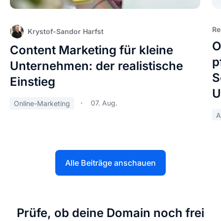
Re
Krystof-Sandor Harfst
O
Content Marketing für kleine
p
Unternehmen: der realistische
S
Einstieg
U
07. Aug.
Online-Marketing
A
Alle Beiträge anschauen
Prüfe, ob deine Domain noch frei