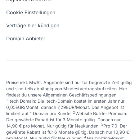
Schön, dass ich dir helfen konnte.
Tut mir leid, du erreichst uns unter:
Eigene Domain
Domain Umzug
+49 (0) 451 / 70 99 70
oder
Schön, dass ich dir helfen konnte.
Tut mir leid, du erreichst uns unter:
Cookie Einstellungen
support@checkdomain.de
+49 (0) 451 / 70 99 70
oder
Freie Domains
Wie ist meine IP?
support@checkdomain.de
Verträge hier kündigen
URL prüfen
Email Adresse erstellen
Domain Anbieter
Preise inkl. MwSt. Angebote sind nur für begrenzte Zeit gültig
und sind teils abhängig von Mindestvertragslaufzeiten. Hier
Schön, dass ich dir helfen konnte.
Tut mir leid, du erreichst uns unter:
findest du unsere
Allgemeinen Geschäftsbedingungen
.
Schön, dass ich dir helfen konnte.
Tut mir leid, du erreichst uns unter:
+49 (0) 451 / 70 99 70
oder
1
.tech Domain: Die .tech-Domain kostet im ersten Jahr nur
Schön, dass ich dir helfen konnte.
Tut mir leid, du erreichst uns unter:
+49 (0) 451 / 70 99 70
oder
support@checkdomain.de
0,05EUR/Monat, danach 7,29EUR/Monat. Das Angebot ist
+49 (0) 451 / 70 99 70
oder
support@checkdomain.de
2
↩ 1
limitiert auf 1 Domain pro Kunde.
support@checkdomain.de
Website Builder Premium:
Der gewährte Rabatt ist für 3 Monate gültig. Danach nur
3
↩ 1
14,90 € pro Monat. Nur gültig für Neukunden.
Pro 7.0: Der
gewährte Rabatt ist für 6 Monate gültig. Danach nur 10,90 €
4
↩ 1
pro Monat. Nur gültig für Neukunden.
Mailhosting-Paket