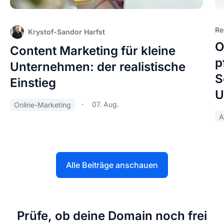
Re
Krystof-Sandor Harfst
O
Content Marketing für kleine
p
Unternehmen: der realistische
S
Einstieg
U
07. Aug.
Online-Marketing
A
Alle Beiträge anschauen
Prüfe, ob deine Domain noch frei