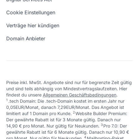
Schön, dass ich dir helfen konnte.
Tut mir leid, du erreichst uns unter:
Eigene Domain
Domain Umzug
+49 (0) 451 / 70 99 70
oder
Schön, dass ich dir helfen konnte.
Tut mir leid, du erreichst uns unter:
Cookie Einstellungen
support@checkdomain.de
+49 (0) 451 / 70 99 70
oder
Freie Domains
Wie ist meine IP?
support@checkdomain.de
Verträge hier kündigen
URL prüfen
Email Adresse erstellen
Domain Anbieter
Preise inkl. MwSt. Angebote sind nur für begrenzte Zeit gültig
und sind teils abhängig von Mindestvertragslaufzeiten. Hier
Schön, dass ich dir helfen konnte.
Tut mir leid, du erreichst uns unter:
findest du unsere
Allgemeinen Geschäftsbedingungen
.
Schön, dass ich dir helfen konnte.
Tut mir leid, du erreichst uns unter:
+49 (0) 451 / 70 99 70
oder
1
.tech Domain: Die .tech-Domain kostet im ersten Jahr nur
Schön, dass ich dir helfen konnte.
Tut mir leid, du erreichst uns unter:
+49 (0) 451 / 70 99 70
oder
support@checkdomain.de
0,05EUR/Monat, danach 7,29EUR/Monat. Das Angebot ist
+49 (0) 451 / 70 99 70
oder
support@checkdomain.de
2
↩ 1
limitiert auf 1 Domain pro Kunde.
support@checkdomain.de
Website Builder Premium:
Der gewährte Rabatt ist für 3 Monate gültig. Danach nur
3
↩ 1
14,90 € pro Monat. Nur gültig für Neukunden.
Pro 7.0: Der
gewährte Rabatt ist für 6 Monate gültig. Danach nur 10,90 €
4
↩ 1
pro Monat. Nur gültig für Neukunden.
Mailhosting-Paket