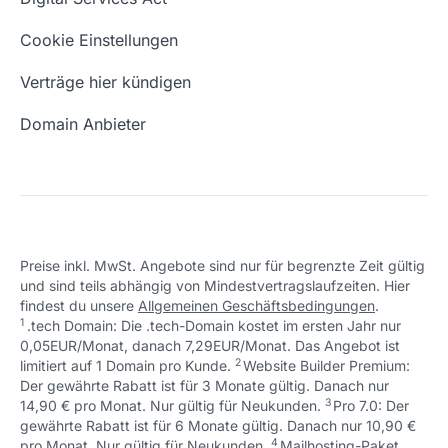
Schön, dass ich dir helfen konnte.
Tut mir leid, du erreichst uns unter:
Eigene Domain
Domain Umzug
+49 (0) 451 / 70 99 70
oder
Schön, dass ich dir helfen konnte.
Tut mir leid, du erreichst uns unter:
Cookie Einstellungen
support@checkdomain.de
+49 (0) 451 / 70 99 70
oder
Freie Domains
Wie ist meine IP?
support@checkdomain.de
Verträge hier kündigen
URL prüfen
Email Adresse erstellen
Domain Anbieter
Preise inkl. MwSt. Angebote sind nur für begrenzte Zeit gültig
und sind teils abhängig von Mindestvertragslaufzeiten. Hier
Schön, dass ich dir helfen konnte.
Tut mir leid, du erreichst uns unter:
findest du unsere
Allgemeinen Geschäftsbedingungen
.
Schön, dass ich dir helfen konnte.
Tut mir leid, du erreichst uns unter:
+49 (0) 451 / 70 99 70
oder
1
.tech Domain: Die .tech-Domain kostet im ersten Jahr nur
Schön, dass ich dir helfen konnte.
Tut mir leid, du erreichst uns unter:
+49 (0) 451 / 70 99 70
oder
support@checkdomain.de
0,05EUR/Monat, danach 7,29EUR/Monat. Das Angebot ist
+49 (0) 451 / 70 99 70
oder
support@checkdomain.de
2
↩ 1
limitiert auf 1 Domain pro Kunde.
support@checkdomain.de
Website Builder Premium:
Der gewährte Rabatt ist für 3 Monate gültig. Danach nur
3
↩ 1
14,90 € pro Monat. Nur gültig für Neukunden.
Pro 7.0: Der
gewährte Rabatt ist für 6 Monate gültig. Danach nur 10,90 €
4
↩ 1
pro Monat. Nur gültig für Neukunden.
Mailhosting-Paket