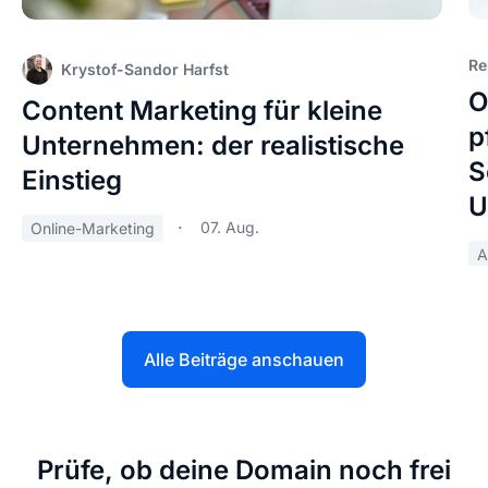
Re
Krystof-Sandor Harfst
O
Content Marketing für kleine
p
Unternehmen: der realistische
S
Einstieg
U
07. Aug.
Online-Marketing
A
Alle Beiträge anschauen
Prüfe, ob deine Domain noch frei