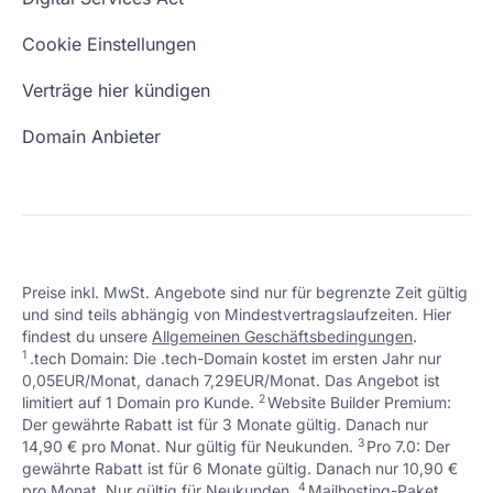
Schön, dass ich dir helfen konnte.
Tut mir leid, du erreichst uns unter:
Eigene Domain
Domain Umzug
+49 (0) 451 / 70 99 70
oder
Schön, dass ich dir helfen konnte.
Tut mir leid, du erreichst uns unter:
Cookie Einstellungen
support@checkdomain.de
+49 (0) 451 / 70 99 70
oder
Freie Domains
Wie ist meine IP?
support@checkdomain.de
Verträge hier kündigen
URL prüfen
Email Adresse erstellen
Domain Anbieter
Preise inkl. MwSt. Angebote sind nur für begrenzte Zeit gültig
und sind teils abhängig von Mindestvertragslaufzeiten. Hier
Schön, dass ich dir helfen konnte.
Tut mir leid, du erreichst uns unter:
findest du unsere
Allgemeinen Geschäftsbedingungen
.
Schön, dass ich dir helfen konnte.
Tut mir leid, du erreichst uns unter:
+49 (0) 451 / 70 99 70
oder
1
.tech Domain: Die .tech-Domain kostet im ersten Jahr nur
Schön, dass ich dir helfen konnte.
Tut mir leid, du erreichst uns unter:
+49 (0) 451 / 70 99 70
oder
support@checkdomain.de
0,05EUR/Monat, danach 7,29EUR/Monat. Das Angebot ist
+49 (0) 451 / 70 99 70
oder
support@checkdomain.de
2
↩ 1
limitiert auf 1 Domain pro Kunde.
support@checkdomain.de
Website Builder Premium:
Der gewährte Rabatt ist für 3 Monate gültig. Danach nur
3
↩ 1
14,90 € pro Monat. Nur gültig für Neukunden.
Pro 7.0: Der
gewährte Rabatt ist für 6 Monate gültig. Danach nur 10,90 €
4
↩ 1
pro Monat. Nur gültig für Neukunden.
Mailhosting-Paket