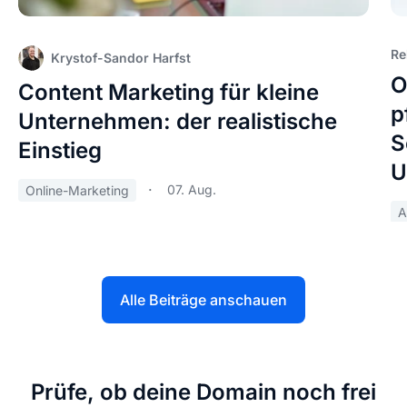
Re
Krystof-Sandor Harfst
O
Content Marketing für kleine
p
Unternehmen: der realistische
S
Einstieg
U
07. Aug.
Online-Marketing
A
Alle Beiträge anschauen
Prüfe, ob deine Domain noch frei