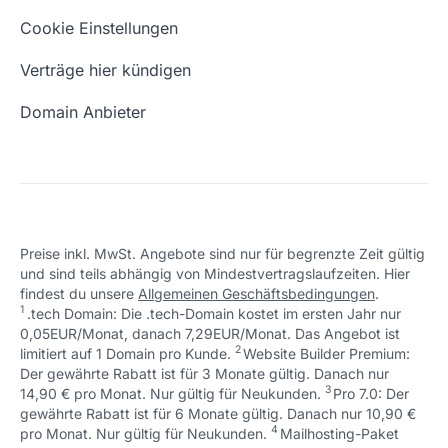
Eigene Domain
Domain Umzug
+49 (0) 451 / 70 99 70
oder
Schön, dass ich dir helfen konnte.
Tut mir leid, du erreichst uns unter:
Cookie Einstellungen
support@checkdomain.de
+49 (0) 451 / 70 99 70
oder
Freie Domains
Wie ist meine IP?
support@checkdomain.de
Verträge hier kündigen
URL prüfen
Email Adresse erstellen
Domain Anbieter
Preise inkl. MwSt. Angebote sind nur für begrenzte Zeit gültig
und sind teils abhängig von Mindestvertragslaufzeiten. Hier
Schön, dass ich dir helfen konnte.
Tut mir leid, du erreichst uns unter:
findest du unsere
Allgemeinen Geschäftsbedingungen
.
Schön, dass ich dir helfen konnte.
Tut mir leid, du erreichst uns unter:
+49 (0) 451 / 70 99 70
oder
1
.tech Domain: Die .tech-Domain kostet im ersten Jahr nur
Schön, dass ich dir helfen konnte.
Tut mir leid, du erreichst uns unter:
+49 (0) 451 / 70 99 70
oder
support@checkdomain.de
0,05EUR/Monat, danach 7,29EUR/Monat. Das Angebot ist
+49 (0) 451 / 70 99 70
oder
support@checkdomain.de
2
↩ 1
limitiert auf 1 Domain pro Kunde.
support@checkdomain.de
Website Builder Premium:
Der gewährte Rabatt ist für 3 Monate gültig. Danach nur
3
↩ 1
14,90 € pro Monat. Nur gültig für Neukunden.
Pro 7.0: Der
gewährte Rabatt ist für 6 Monate gültig. Danach nur 10,90 €
4
↩ 1
pro Monat. Nur gültig für Neukunden.
Mailhosting-Paket