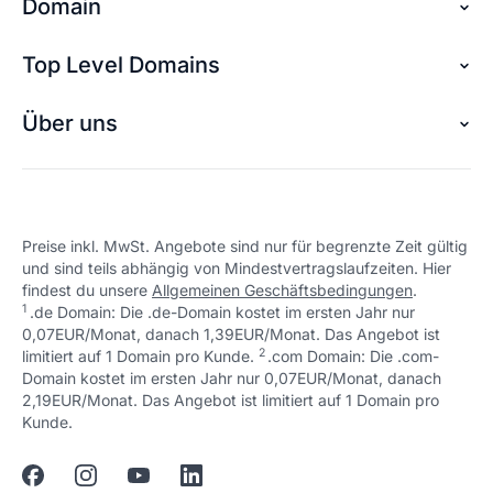
Domain
der Antwort helfen?
Top Level Domains
Domain sichern
Domain reservieren
Über uns
.ai Domain
Domain Suche
.ch Domain
Schön, dass ich dir helfen konnte.
Tut mir leid, du erreichst uns unter:
Über checkdomain
+49 (0) 451 / 70 99 70
oder
Eigene Domain
.io Domain
support@checkdomain.de
Partnerprogramm
Preise inkl. MwSt. Angebote sind nur für begrenzte Zeit gültig
Freie Domains
.eu Domain
und sind teils abhängig von Mindestvertragslaufzeiten. Hier
Jobs
Schön, dass ich dir helfen konnte.
Tut mir leid, du erreichst uns unter:
findest du unsere
Allgemeinen Geschäftsbedingungen
.
Domain umziehen
+49 (0) 451 / 70 99 70
oder
.cc Domain
1
.de Domain: Die .de-Domain kostet im ersten Jahr nur
Kontakt
support@checkdomain.de
0,07EUR/Monat, danach 1,39EUR/Monat. Das Angebot ist
Domain Hosting
.me Domain
2
↩ 1
limitiert auf 1 Domain pro Kunde.
.com Domain: Die .com-
Impressum
Domain kostet im ersten Jahr nur 0,07EUR/Monat, danach
URL prüfen
.co Domain
2,19EUR/Monat. Das Angebot ist limitiert auf 1 Domain pro
Schön, dass ich dir helfen konnte.
Tut mir leid, du erreichst uns unter:
↩ 1
Kunde.
+49 (0) 451 / 70 99 70
oder
Günstige Domains
Schön, dass ich dir helfen konnte.
Tut mir leid, du erreichst uns unter:
support@checkdomain.de
+49 (0) 451 / 70 99 70
oder
Domain Namen
support@checkdomain.de
Schön, dass ich dir helfen konnte.
Tut mir leid, du erreichst uns unter: