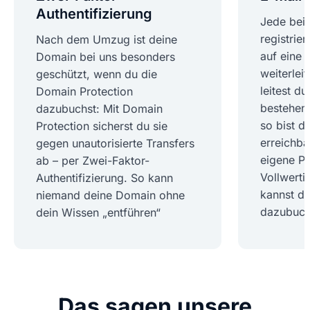
Authentifizierung
Jede bei
registrie
Nach dem Umzug ist deine
auf eine 
Domain bei uns besonders
weiterlei
geschützt, wenn du die
leitest du
Domain Protection
bestehend
dazubuchst: Mit Domain
so bist d
Protection sicherst du sie
erreichba
gegen unautorisierte Transfers
eigene Po
ab – per Zwei-Faktor-
Vollwerti
Authentifizierung. So kann
kannst du
niemand deine Domain ohne
dazubuch
dein Wissen „entführen“
Das sagen unsere