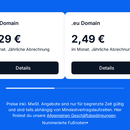
 Domain
.eu Domain
29 €
2,49 €
nat. Jährliche Abrechnung
im Monat. Jährliche Abrechnu
Details
Details
Preise inkl. MwSt. Angebote sind nur für begrenzte Zeit gültig
und sind teils abhängig von Mindestvertragslaufzeiten. Hier
findest du unsere
Allgemeinen Geschäftsbedingungen
.
Nummerierte Fußnoten