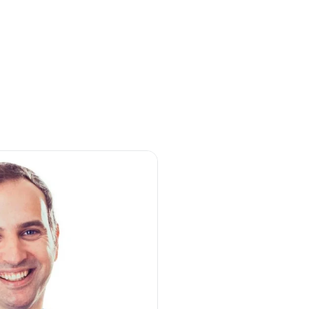
stellen lassen
Social Media Marketing
Sehr beliebt
e-Service erstellt Ihre Website
Mehr Kunden über Instagram & Co
Online Complete
Dein Unternehmen überall zu find
n