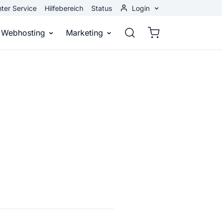
ter Service
Hilfebereich
Status
Login
Kundenbereich
Webhosting
Marketing
Webmail
stellen
Webhosting
Bei Google gefunden werden
n
ail-Adresse
bst eine professionelle Website
Domains, E-Mails und Datenbanken
Bessere Platzierung in Suchmasch
 Baukasten
Rankingcoach
Google Anzeigen
und überall
epage ohne Programmierkenntnisse
Schnell und einfach an die Spitze bei Google
Sofort sichtbar bei Google
p erstellen
Premium Services
Banner-Werbung
 Unternehmen noch heute online
Individuelle technische Unterstützung
Deine Anzeigen auf anderen Webs