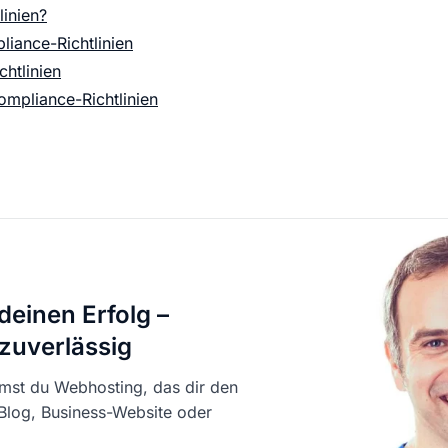
KI Domain Generator
Website er
inien?
Erstelle schnell gute Domains
Unser Websit
iance-Richtlinien
htlinien
ompliance-Richtlinien
.de Domain
.com Domain
.at Domain
.mobile Domai
.net Domain
.org Domain
deinen Erfolg –
 zuverlässig
st du Webhosting, das dir den
 Blog, Business-Website oder