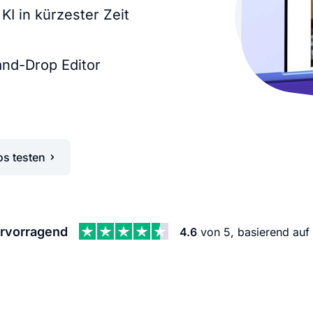
KI Domain Generator
Website er
I in kürzester Zeit
Erstelle schnell gute Domains
Unser Websit
and-Drop Editor
.de Domain
.com Domain
.at Domain
.mobile Domai
os testen
.net Domain
.org Domain
rvorragend
4.6
von 5, basierend auf