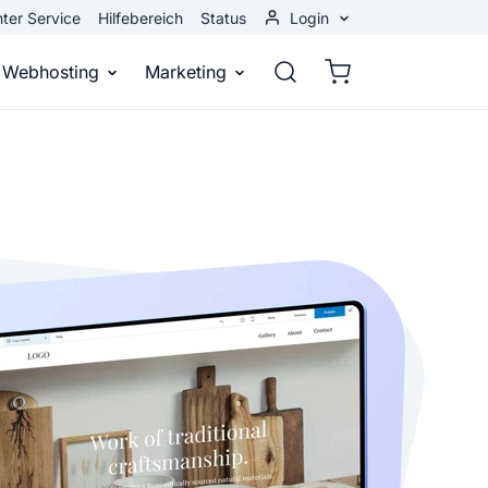
ter Service
Hilfebereich
Status
Login
Kundenbereich
Webhosting
Marketing
Webmail
stellen
Webhosting
Bei Google gefunden werden
n
ail-Adresse
bst eine professionelle Website
Domains, E-Mails und Datenbanken
Bessere Platzierung in Suchmasch
 Baukasten
Rankingcoach
Google Anzeigen
und überall
epage ohne Programmierkenntnisse
Schnell und einfach an die Spitze bei Google
Sofort sichtbar bei Google
p erstellen
Premium Services
Banner-Werbung
 Unternehmen noch heute online
Individuelle technische Unterstützung
Deine Anzeigen auf anderen Webs