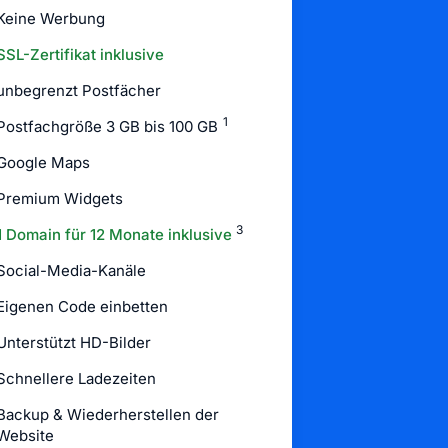
Keine Werbung
SSL-Zertifikat inklusive
unbegrenzt Postfächer
1
Postfachgröße 3 GB bis 100 GB
Google Maps
Premium Widgets
3
1 Domain für 12 Monate inklusive
Social-Media-Kanäle
Eigenen Code einbetten
Unterstützt HD-Bilder
Schnellere Ladezeiten
Backup & Wiederherstellen der
Website