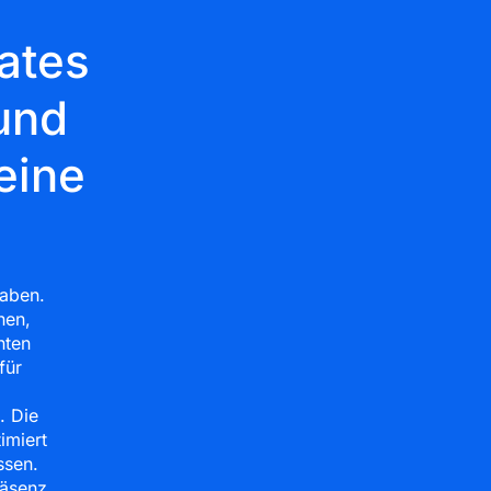
ates
und
eine
haben.
hen,
nten
für
. Die
imiert
ssen.
räsenz