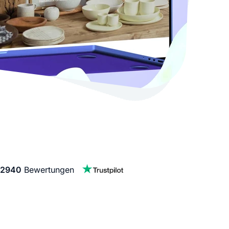
stellen lassen
Social Media Marketing
Sehr beliebt
e-Service erstellt Ihre Website
Mehr Kunden über Instagram & Co
Online Complete
Dein Unternehmen überall zu find
n
2940
Bewertungen