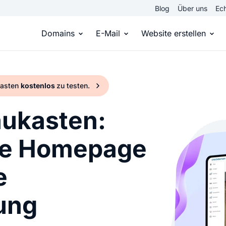
Blog
Über uns
Ech
Domains
E-Mail
Website erstellen
Domain kaufen
Eigene Email Domain
Website er
kasten
kostenlos
zu testen.
Du hast die Idee, wir die passende Domai
Erstelle Deine eigene E-M
Erstelle sel
ukasten:
Top Level Domains
E-Mail-Hosting
Homepage
ne Homepage
Über 950 Domain-Endungen aus aller Welt
Zugriff auf E-Mails immer 
Eigene Hom
e
Domain registrieren
Online-Sho
Einfach & schnell beim Domain-Profi
Bringe dein
ung