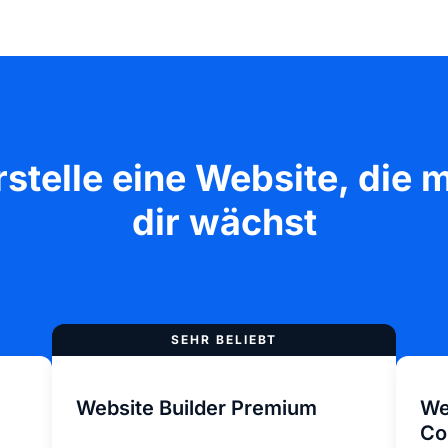
rstelle eine Website, die m
dir wächst
Website Builder Premium
We
Co