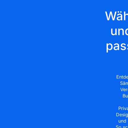
Wäh
un
pas
Entde
Säm
Ver
Bu
Priv
Desig
und 
So sc