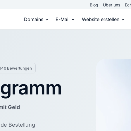
Blog
Über uns
Ech
Domains
E-Mail
Website erstellen
Domain kaufen
Eigene Email Domain
Website er
Du hast die Idee, wir die passende Domai
Erstelle Deine eigene E-M
Erstelle sel
 2940 Bewertungen
Top Level Domains
E-Mail-Hosting
Homepage
ogramm
Über 950 Domain-Endungen aus aller Welt
Zugriff auf E-Mails immer 
Eigene Hom
Domain registrieren
Online-Sho
mit Geld
Einfach & schnell beim Domain-Profi
Bringe dein
ede Bestellung