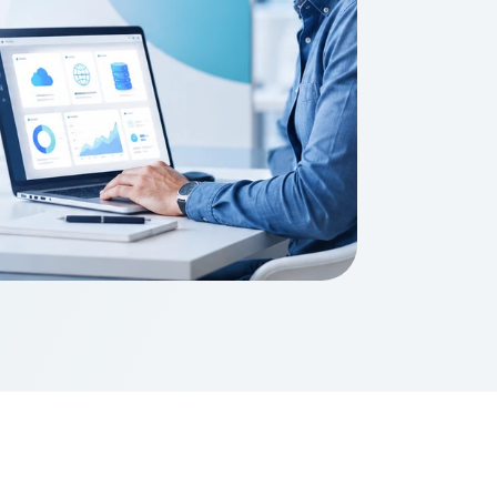
stellen lassen
Social Media Marketing
Sehr beliebt
e-Service erstellt Ihre Website
Mehr Kunden über Instagram & Co
Online Complete
Dein Unternehmen überall zu find
n