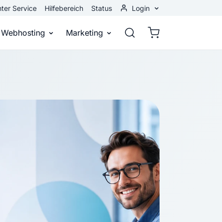
ter Service
Hilfebereich
Status
Login
Kundenbereich
Webhosting
Marketing
Webmail
stellen
Webhosting
Bei Google gefunden werden
n
ail-Adresse
bst eine professionelle Website
Domains, E-Mails und Datenbanken
Bessere Platzierung in Suchmasch
 Baukasten
Rankingcoach
Google Anzeigen
und überall
epage ohne Programmierkenntnisse
Schnell und einfach an die Spitze bei Google
Sofort sichtbar bei Google
p erstellen
Premium Services
Banner-Werbung
 Unternehmen noch heute online
Individuelle technische Unterstützung
Deine Anzeigen auf anderen Webs