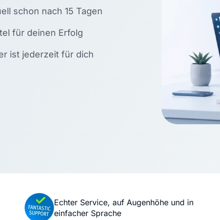
KI Domain Generator
Website er
uell schon nach 15 Tagen
Erstelle schnell gute Domains
Unser Websit
l für deinen Erfolg
 ist jederzeit für dich
.de Domain
.com Domain
.at Domain
.mobile Domai
.net Domain
.org Domain
Echter Service, auf Augenhöhe und in
einfacher Sprache