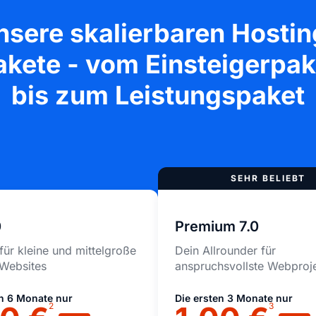
nsere skalierbaren Hostin
akete - vom Einsteigerpak
bis zum Leistungspaket
0
Premium 7.0
für kleine und mittelgroße
Dein Allrounder für
 Websites
anspruchsvollste Webproj
en 6 Monate nur
Die ersten 3 Monate nur
2
3