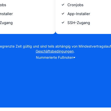
jobs
Cronjobs
nstaller
App-Installer
Zugang
SSH-Zugang
egrenzte Zeit gültig und sind teils abhängig von Mindestvertragslauf
Geschäftsbedingungen
.
Nummerierte Fußnoten