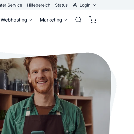
ter Service
Hilfebereich
Status
Login
Kundenbereich
Webhosting
Marketing
Webmail
stellen
Webhosting
Bei Google gefunden werden
n
ail-Adresse
bst eine professionelle Website
Domains, E-Mails und Datenbanken
Bessere Platzierung in Suchmasch
 Baukasten
Rankingcoach
Google Anzeigen
und überall
epage ohne Programmierkenntnisse
Schnell und einfach an die Spitze bei Google
Sofort sichtbar bei Google
p erstellen
Premium Services
Banner-Werbung
 Unternehmen noch heute online
Individuelle technische Unterstützung
Deine Anzeigen auf anderen Webs