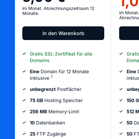
1,
im Monat. Abrechnungszeitraum 12
im Monat
Monate.
Abrechnu
In den Warenkorb
Gratis SSL-Zertifikat für alle
Grati
Domains
Doma
Eine
Domain für 12 Monate
Eine
D
1
inklusive
inklu
unbegrenzt
Postfächer
unbe
75 GB
Hosting Speicher
150 
256 MB
Memory-Limit
512 
10
Datenbanken
50
Da
25
FTP Zugänge
50
FT