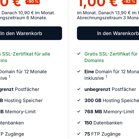
00 €
1,00 €
. Danach 10,90 € im Monat.
im Monat. Danach 13,90 € im 
ngszeitraum 6 Monate.
Abrechnungszeitraum 3 Mona
In den Warenkorb
In den Warenkorb
s SSL-Zertifikat für alle
Gratis SSL-Zertifikat für 
ins
Domains
omain für 12 Monate
Eine
Domain für 12 Mona
1
1
sive
inklusive
grenzt
Postfächer
unbegrenzt
Postfächer
GB
Hosting Speicher
300 GB
Hosting Speiche
MB
Memory-Limit
768 MB
Memory-Limit
tenbanken
150
Datenbanken
P Zugänge
75
FTP Zugänge