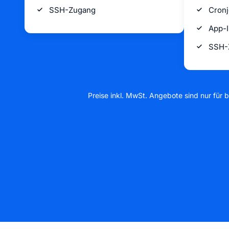
SSH-Zugang
Cron
App-I
SSH-
Preise inkl. MwSt. Angebote sind nur für b