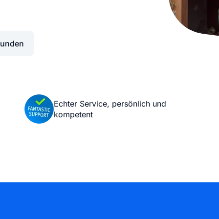
KI Domain Generator
Website er
Erstelle schnell gute Domains
Unser Websit
Kunden
.de Domain
.com Domain
.at Domain
.mobile Domai
Echter Service, persönlich und
kompetent
.net Domain
.org Domain