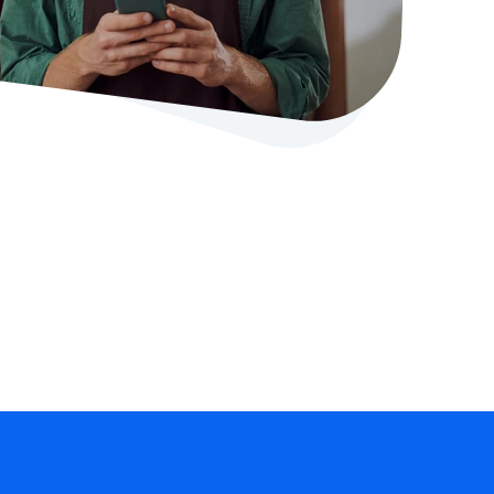
stellen lassen
Social Media Marketing
Sehr beliebt
e-Service erstellt Ihre Website
Mehr Kunden über Instagram & Co
Online Complete
Dein Unternehmen überall zu find
n