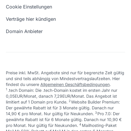
Eigene Domain
Domain Umzug
+49 (0) 451 / 70 99 70
oder
Schön, dass ich dir helfen konnte.
Tut mir leid, du erreichst uns unter:
Cookie Einstellungen
support@checkdomain.de
+49 (0) 451 / 70 99 70
oder
Freie Domains
Wie ist meine IP?
support@checkdomain.de
Verträge hier kündigen
URL prüfen
Email Adresse erstellen
Domain Anbieter
Preise inkl. MwSt. Angebote sind nur für begrenzte Zeit gültig
und sind teils abhängig von Mindestvertragslaufzeiten. Hier
Schön, dass ich dir helfen konnte.
Tut mir leid, du erreichst uns unter:
findest du unsere
Allgemeinen Geschäftsbedingungen
.
Schön, dass ich dir helfen konnte.
Tut mir leid, du erreichst uns unter:
+49 (0) 451 / 70 99 70
oder
1
.tech Domain: Die .tech-Domain kostet im ersten Jahr nur
Schön, dass ich dir helfen konnte.
Tut mir leid, du erreichst uns unter:
+49 (0) 451 / 70 99 70
oder
support@checkdomain.de
0,05EUR/Monat, danach 7,29EUR/Monat. Das Angebot ist
+49 (0) 451 / 70 99 70
oder
support@checkdomain.de
2
↩ 1
limitiert auf 1 Domain pro Kunde.
support@checkdomain.de
Website Builder Premium:
Der gewährte Rabatt ist für 3 Monate gültig. Danach nur
3
↩ 1
14,90 € pro Monat. Nur gültig für Neukunden.
Pro 7.0: Der
gewährte Rabatt ist für 6 Monate gültig. Danach nur 10,90 €
4
↩ 1
pro Monat. Nur gültig für Neukunden.
Mailhosting-Paket