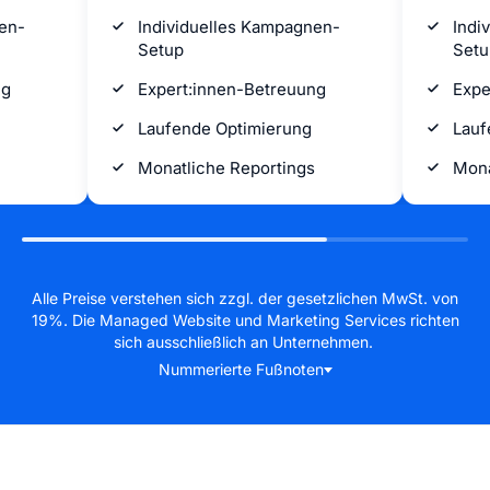
en-
Individuelles Kampagnen-
Indi
Setup
Setu
ng
Expert:innen-Betreuung
Expe
Laufende Optimierung
Lauf
Monatliche Reportings
Mona
Alle Preise verstehen sich zzgl. der gesetzlichen MwSt. von
19%. Die Managed Website und Marketing Services richten
sich ausschließlich an Unternehmen.
Nummerierte Fußnoten