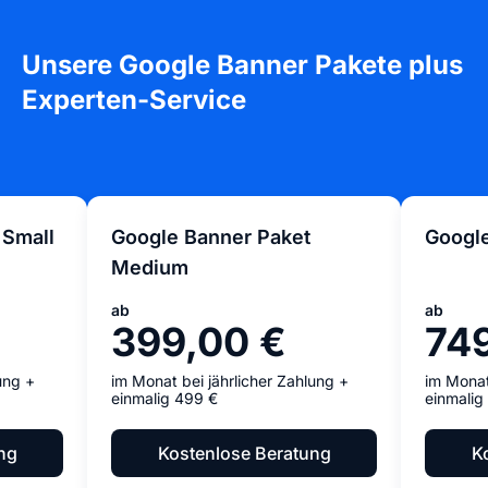
Unsere Google Banner Pakete plus
Experten-Service
 Small
Google Banner Paket
Google
Medium
ab
ab
399,00 €
74
ung +
im Monat bei jährlicher Zahlung +
im Monat
einmalig 499 €
einmalig
ng
Kostenlose Beratung
K