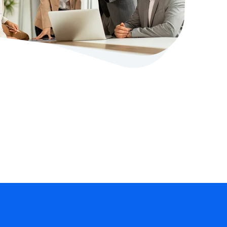
stellen lassen
Social Media Marketing
Sehr beliebt
e-Service erstellt Ihre Website
Mehr Kunden über Instagram & Co
Online Complete
Dein Unternehmen überall zu find
n