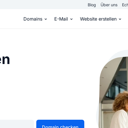
Blog
Über uns
Ech
Domains
E-Mail
Website erstellen
Domain kaufen
Eigene Email Domain
Website er
Du hast die Idee, wir die passende Domai
Erstelle Deine eigene E-M
Erstelle sel
en
Top Level Domains
E-Mail-Hosting
Homepage
Über 950 Domain-Endungen aus aller Welt
Zugriff auf E-Mails immer 
Eigene Hom
Domain registrieren
Online-Sho
Einfach & schnell beim Domain-Profi
Bringe dein
Domain checken