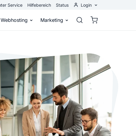
ter Service
Hilfebereich
Status
Login
Kundenbereich
Webhosting
Marketing
Webmail
stellen
Webhosting
Bei Google gefunden werden
n
ail-Adresse
bst eine professionelle Website
Domains, E-Mails und Datenbanken
Bessere Platzierung in Suchmasch
 Baukasten
Rankingcoach
Google Anzeigen
und überall
epage ohne Programmierkenntnisse
Schnell und einfach an die Spitze bei Google
Sofort sichtbar bei Google
p erstellen
Premium Services
Banner-Werbung
 Unternehmen noch heute online
Individuelle technische Unterstützung
Deine Anzeigen auf anderen Webs