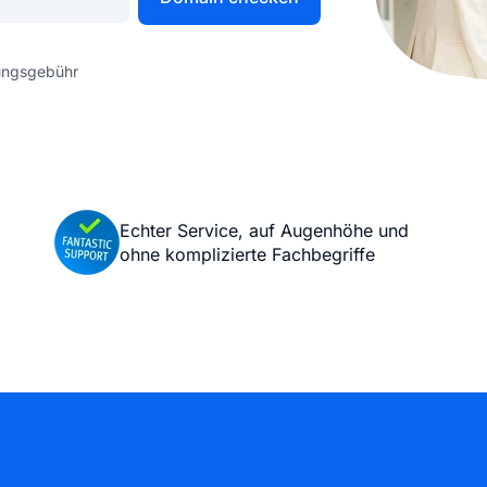
KI Domain Generator
Website er
Erstelle schnell gute Domains
Unser Websit
tungsgebühr
.de Domain
.com Domain
.at Domain
.mobile Domai
Echter Service, auf Augenhöhe und
ohne komplizierte Fachbegriffe
.net Domain
.org Domain