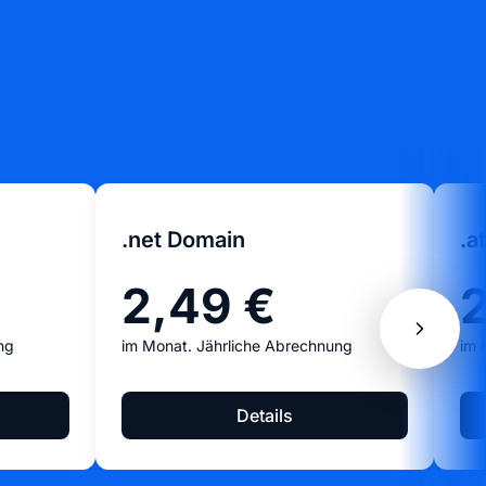
.net Domain
.a
2,49 €
2
ng
im Monat. Jährliche Abrechnung
im 
Details