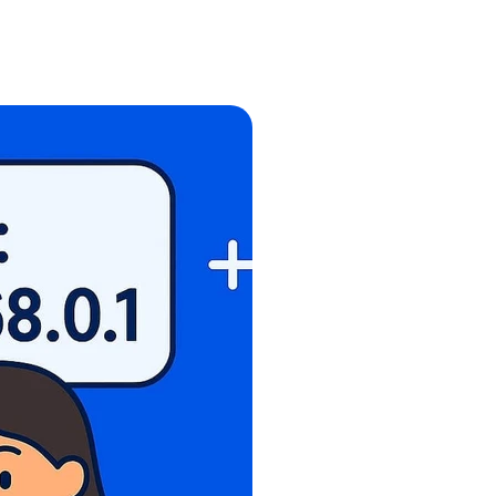
stellen lassen
Social Media Marketing
Sehr beliebt
e-Service erstellt Ihre Website
Mehr Kunden über Instagram & Co
Online Complete
Dein Unternehmen überall zu find
n