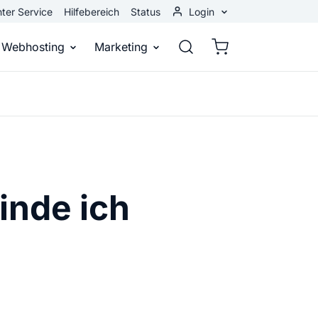
ter Service
Hilfebereich
Status
Login
Kundenbereich
Webhosting
Marketing
Webmail
stellen
Webhosting
Bei Google gefunden werden
n
ail-Adresse
bst eine professionelle Website
Domains, E-Mails und Datenbanken
Bessere Platzierung in Suchmasch
 Baukasten
Rankingcoach
Google Anzeigen
inde ich
und überall
epage ohne Programmierkenntnisse
Schnell und einfach an die Spitze bei Google
Sofort sichtbar bei Google
p erstellen
Premium Services
Banner-Werbung
 Unternehmen noch heute online
Individuelle technische Unterstützung
Deine Anzeigen auf anderen Webs