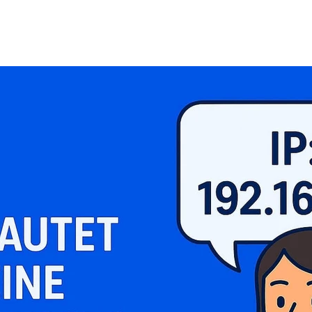
KI Domain Generator
Website er
Erstelle schnell gute Domains
Unser Websit
.de Domain
.com Domain
.at Domain
.mobile Domai
.net Domain
.org Domain