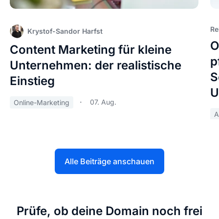
Re
Krystof-Sandor Harfst
O
Content Marketing für kleine
p
Unternehmen: der realistische
S
Einstieg
U
07. Aug.
Online-Marketing
A
Alle Beiträge anschauen
Prüfe, ob deine Domain noch frei