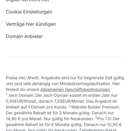
Schön, dass ich dir helfen konnte.
Tut mir leid, du erreichst uns unter:
Eigene Domain
Domain Umzug
+49 (0) 451 / 70 99 70
oder
Schön, dass ich dir helfen konnte.
Tut mir leid, du erreichst uns unter:
Cookie Einstellungen
support@checkdomain.de
+49 (0) 451 / 70 99 70
oder
Freie Domains
Wie ist meine IP?
support@checkdomain.de
Verträge hier kündigen
URL prüfen
Email Adresse erstellen
Domain Anbieter
Preise inkl. MwSt. Angebote sind nur für begrenzte Zeit gültig
und sind teils abhängig von Mindestvertragslaufzeiten. Hier
Schön, dass ich dir helfen konnte.
Tut mir leid, du erreichst uns unter:
findest du unsere
Allgemeinen Geschäftsbedingungen
.
Schön, dass ich dir helfen konnte.
Tut mir leid, du erreichst uns unter:
+49 (0) 451 / 70 99 70
oder
1
.tech Domain: Die .tech-Domain kostet im ersten Jahr nur
Schön, dass ich dir helfen konnte.
Tut mir leid, du erreichst uns unter:
+49 (0) 451 / 70 99 70
oder
support@checkdomain.de
0,05EUR/Monat, danach 7,29EUR/Monat. Das Angebot ist
+49 (0) 451 / 70 99 70
oder
support@checkdomain.de
2
↩ 1
limitiert auf 1 Domain pro Kunde.
support@checkdomain.de
Website Builder Premium:
Der gewährte Rabatt ist für 3 Monate gültig. Danach nur
3
↩ 1
14,90 € pro Monat. Nur gültig für Neukunden.
Pro 7.0: Der
gewährte Rabatt ist für 6 Monate gültig. Danach nur 10,90 €
4
↩ 1
pro Monat. Nur gültig für Neukunden.
Mailhosting-Paket