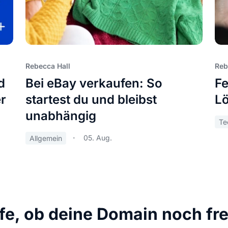
Rebecca Hall
Reb
d
Bei eBay verkaufen: So
Fe
r
startest du und bleibst
Lö
unabhängig
Te
05. Aug.
Allgemein
fe, ob deine Domain noch frei