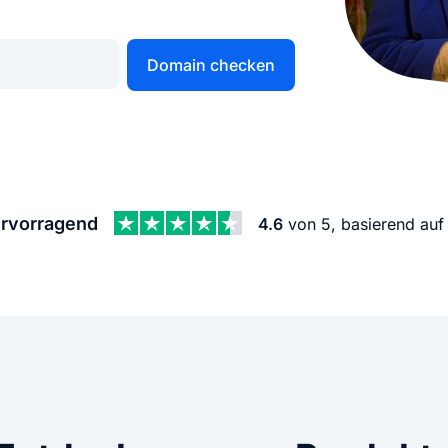
KI Domain Generator
Website er
Erstelle schnell gute Domains
Unser Websit
Domain checken
.de Domain
.com Domain
.at Domain
.mobile Domai
rvorragend
4.6
von 5, basierend au
.net Domain
.org Domain