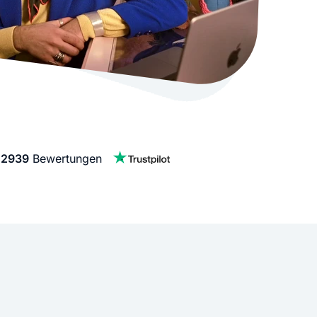
stellen lassen
Social Media Marketing
Sehr beliebt
e-Service erstellt Ihre Website
Mehr Kunden über Instagram & Co
Online Complete
Dein Unternehmen überall zu find
n
f
2939
Bewertungen