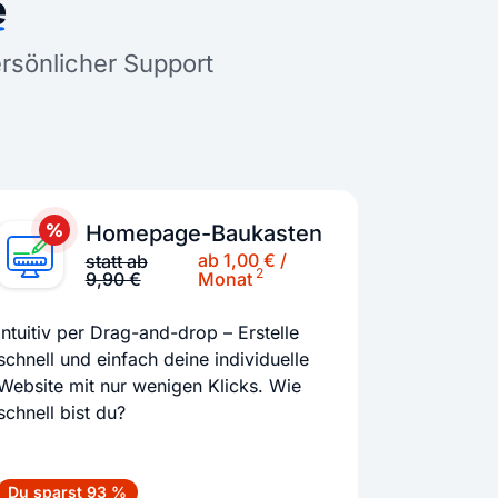
e
ersönlicher Support
Homepage-Baukasten
ab 1,00 € /
statt ab
2
9,90 €
Monat
Intuitiv per Drag-and-drop – Erstelle
schnell und einfach deine individuelle
Website mit nur wenigen Klicks. Wie
schnell bist du?
Du sparst 93 %