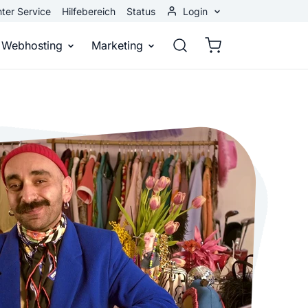
ter Service
Hilfebereich
Status
Login
Kundenbereich
Webhosting
Marketing
Webmail
stellen
Webhosting
Bei Google gefunden werden
n
ail-Adresse
bst eine professionelle Website
Domains, E-Mails und Datenbanken
Bessere Platzierung in Suchmasch
 Baukasten
Rankingcoach
Google Anzeigen
und überall
epage ohne Programmierkenntnisse
Schnell und einfach an die Spitze bei Google
Sofort sichtbar bei Google
p erstellen
Premium Services
Banner-Werbung
 Unternehmen noch heute online
Individuelle technische Unterstützung
Deine Anzeigen auf anderen Webs