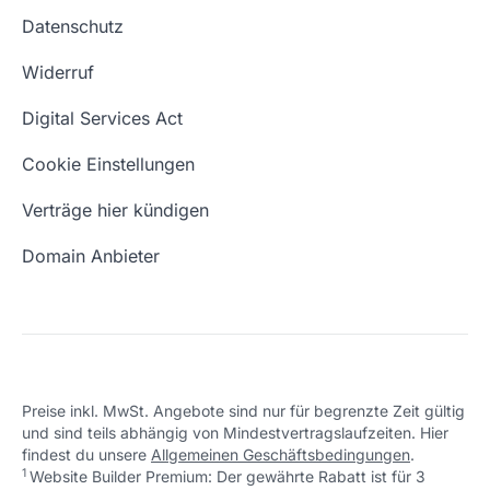
Website kaufen
Webhosting-Lexikon
Datenschutz
Blog
Domain Suche
Whois Domain
Widerruf
Domain Namen
Was ist eine Domain?
Digital Services Act
Eigene Domain
Domain Umzug
Cookie Einstellungen
Freie Domains
Wie ist meine IP?
Verträge hier kündigen
URL prüfen
Email Adresse erstellen
Domain Anbieter
Preise inkl. MwSt. Angebote sind nur für begrenzte Zeit gültig
und sind teils abhängig von Mindestvertragslaufzeiten. Hier
findest du unsere
Allgemeinen Geschäftsbedingungen
.
1
Website Builder Premium: Der gewährte Rabatt ist für 3