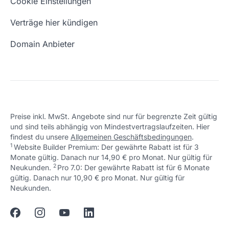
Cookie Einstellungen
Freie Domains
Wie ist meine IP?
Verträge hier kündigen
URL prüfen
Email Adresse erstellen
Domain Anbieter
Preise inkl. MwSt. Angebote sind nur für begrenzte Zeit gültig
und sind teils abhängig von Mindestvertragslaufzeiten. Hier
findest du unsere
Allgemeinen Geschäftsbedingungen
.
1
Website Builder Premium: Der gewährte Rabatt ist für 3
Monate gültig. Danach nur 14,90 € pro Monat. Nur gültig für
2
↩ 1
Neukunden.
Pro 7.0: Der gewährte Rabatt ist für 6 Monate
gültig. Danach nur 10,90 € pro Monat. Nur gültig für
↩ 1
Neukunden.