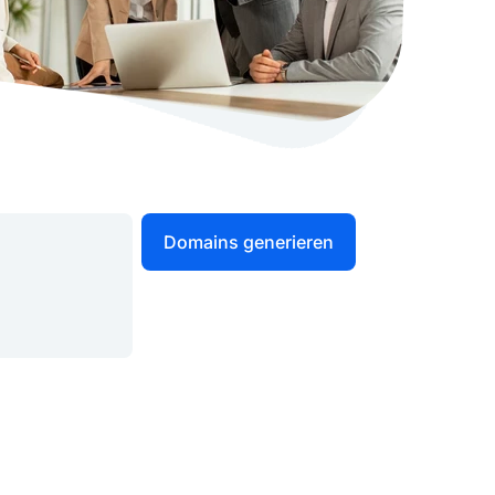
stellen lassen
Social Media Marketing
Sehr beliebt
e-Service erstellt Ihre Website
Mehr Kunden über Instagram & Co
Online Complete
Dein Unternehmen überall zu find
n
Domains generieren