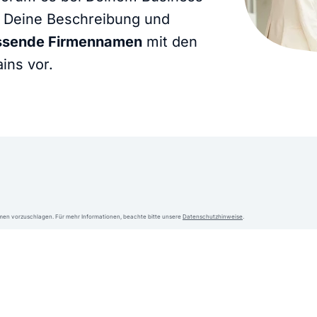
KI Domain Generator
Website er
t Deine Beschreibung und
Erstelle schnell gute Domains
Unser Websit
assende Firmennamen
mit den
ins vor.
.de Domain
.com Domain
.at Domain
.mobile Domai
.net Domain
.org Domain
en vorzuschlagen. Für mehr Informationen, beachte bitte unsere
Datenschutzhinweise
.