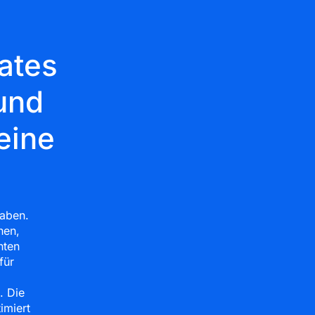
ates
und
eine
haben.
hen,
nten
für
. Die
imiert