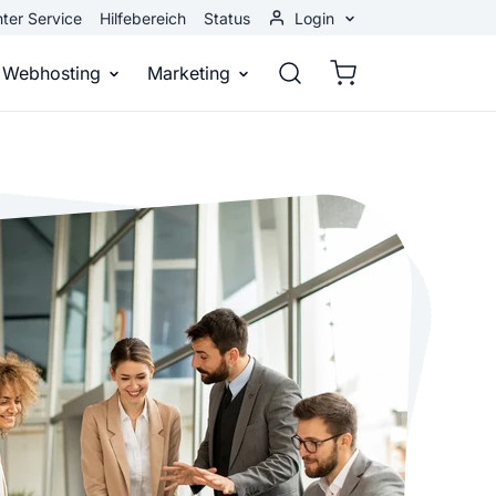
ter Service
Hilfebereich
Status
Login
Kundenbereich
Webhosting
Marketing
Webmail
stellen
Webhosting
Bei Google gefunden werden
n
ail-Adresse
bst eine professionelle Website
Domains, E-Mails und Datenbanken
Bessere Platzierung in Suchmasch
 Baukasten
Rankingcoach
Google Anzeigen
und überall
epage ohne Programmierkenntnisse
Schnell und einfach an die Spitze bei Google
Sofort sichtbar bei Google
p erstellen
Premium Services
Banner-Werbung
 Unternehmen noch heute online
Individuelle technische Unterstützung
Deine Anzeigen auf anderen Webs