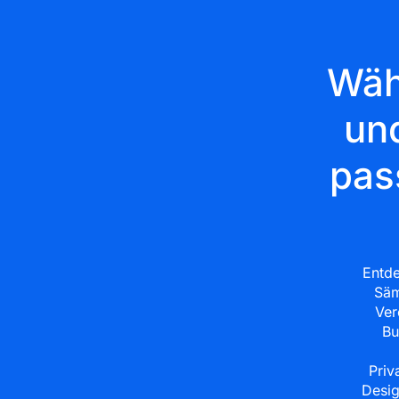
Wäh
un
pas
Entde
Säm
Ver
Bu
Priv
Desig