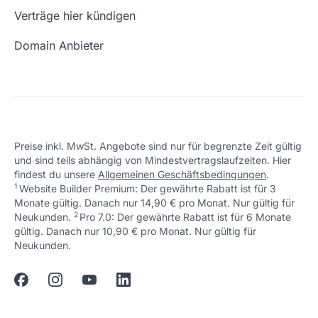
Freie Domains
Wie ist meine IP?
Verträge hier kündigen
URL prüfen
Email Adresse erstellen
Domain Anbieter
Preise inkl. MwSt. Angebote sind nur für begrenzte Zeit gültig
und sind teils abhängig von Mindestvertragslaufzeiten. Hier
findest du unsere
Allgemeinen Geschäftsbedingungen
.
1
Website Builder Premium: Der gewährte Rabatt ist für 3
Monate gültig. Danach nur 14,90 € pro Monat. Nur gültig für
2
↩ 1
Neukunden.
Pro 7.0: Der gewährte Rabatt ist für 6 Monate
gültig. Danach nur 10,90 € pro Monat. Nur gültig für
↩ 1
Neukunden.